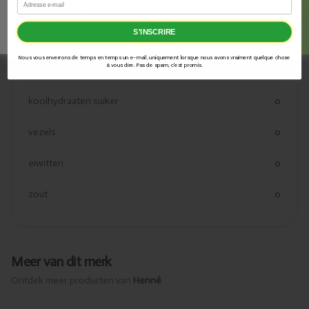
✅
Offre temporaire
vetten
0
✅
Jusqu’à épuisement du stock
Commandez dès
S'INSCRIRE
maintenant
verzadigde vetten
0
Nous vous enverrons de temps en temps un e-mail, uniquement lorsque nous avons vraiment quelque chose
à vous dire. Pas de spam, c'est promis.
koolhydraten
0
koolhydraaten suiker
0
vezels
0
eiwitten
0
zout
0
Meer van dit merk
Ontdek meer producten van
Henné