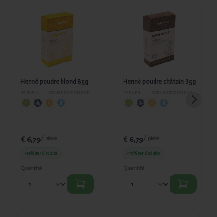
Ajouté
Ajouté
Henné
Henné
poudre
poudre
blond 85g
châtain
85g
Henné poudre blond 85g
Henné poudre châtain 85g
PARAPHARMACIE
›
SOINS DES CHEVEUX ET DU VISAGE
PARAPHARMACIE
›
SOINS DES CHEVEUX ET DU VISAGE
€ 6,79
€ 6,79
/ pièce
/ pièce
-10%
per 6 stuks
-10%
per 6 stuks
Quantité
Quantité