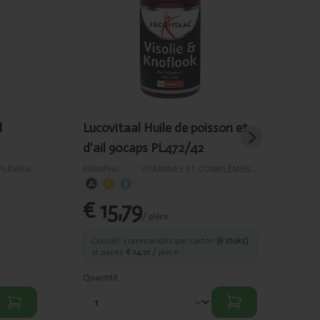
poisson et
d'ail 90caps
PL472/42
l
Lucovitaal Huile de poisson et
Lu
d'ail 90caps PL472/42
VITAMINES ET COMPLÉMENTS ALIMENTAIRES
PARAPHARMACIE
›
VITAMINES ET COMPLÉMENTS ALIMENTAIRES
€ 15,79
€
/ pièce
Conseil: commandez par carton
(6 stuks)
C
et payez
€ 14,21
/ pièce
et
Quantité
Quan