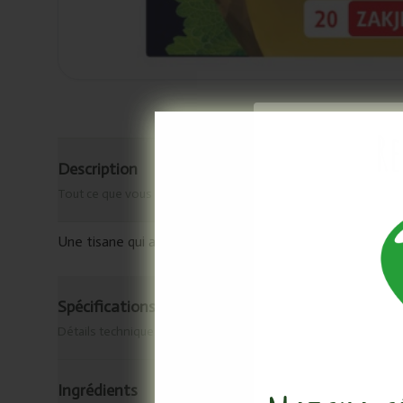
Re
Description
Tout ce que vous devez savoir
Une tisane qui aide à soutenir l’équilibre acido-base et 
Spécifications & origine
Détails techniques
Ingrédients