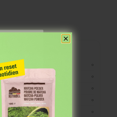
res
Valeurs nutritionnelles
kjoule
0
kcal
0
vetten
0
verzadigde vetten
0
koolhydraten
0