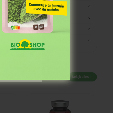
koolhydraaten suiker
0
 Grâce à notre
 des événements et
vezels
0
eiwitten
0
zout
0
aiment quelque chose
Bekijk alles
Ajouté
Lucovitaal
Huile de