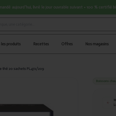
ndé aujourd’hui, livré le jour ouvrable suivant • 100 % certifié b
 les produits
Recettes
Offres
Nos magasins
se thé 20 sachets PL472/209
Boissons chau
L