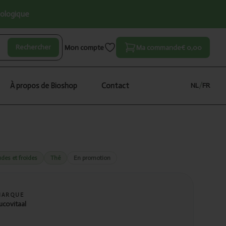
iologique
Rechercher
Mon compte
Ma commande
€ 0,00
À propos de Bioshop
Contact
NL
/
FR
des et froides
Thé
En promotion
MARQUE
ucovitaal