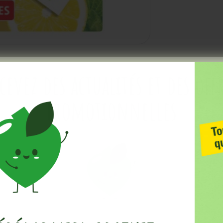
cevez des actualités et des off
promotionnelles
contribue à un sentiment de bien-être.