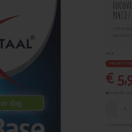
Lucovit
PL472/
Une tisane
sentiment 
PRIX
PROMOTIO
€ 5,
En stock
– ex
−
1
✓ Livraison ra