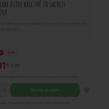
aal Acide base thé 20 sachets
209
 qui aide à soutenir l’équilibre acido-base et contribue à un
de bien-être.
-20%
N
91
€ 7,39
pédié aujourd’hui pour toute commande avant 13h00
+
Ajouter au panier
pide · Commandé aujourd’hui = livré rapidement