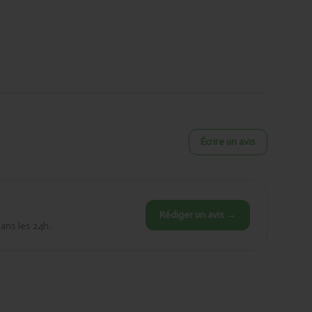
Écrire un avis
Rédiger un avis →
dans les 24h.