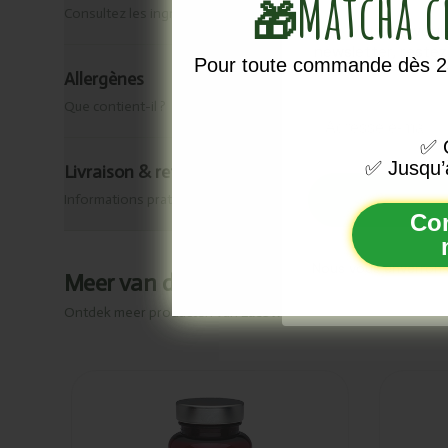
Matcha 
🎁
Consultez les ingrédients de ce produit.
Vous ne voule
newsletter, reste
Pour toute commande dès 25
Allergènes
Que contient-il ?
Email
✅
O
✅
Jusqu’
Livraison & retour
Informations pratiques
Co
Nous vous enverrons
Meer van dit merk
Ontdek meer producten van
Lucovitaal
Ajouté
Ajou
Lucovitaal
Luco
Canneberge X-
Gluc