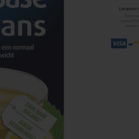
Livraison 
Comma
aujourd’hui,
rapidem