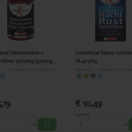
droitine
100tabl
0mg/500mg
PL472/65
abl + 30gratuit
2/157
taal Glucosamine +
Lucovitaal Repos 100tab
roitine 1500mg/500mg
PL472/65
l + 30gratuit AS472/157
APHARMACIE
›
VITAMINES ET COMPLÉMENTS ALIMENTAIRES
PARAPHARMACIE
›
,19
€ 10,49
Quantité