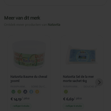
Meer van dit merk
Ontdek meer producten van
Natuvita
Ajouté
Ajouté
Natuvita
Natuvita Sel
Baume du
de la mer
cheval
morte
300ml
sachet 1kg
Natuvita Baume du cheval
Natuvita Sel de la mer
300ml
morte sachet 1kg
PARAPHARMACIE
›
SOINS DU CORPS
PARAPHARMACIE
›
DOUCHE ET BAIN
€ 14,19
€ 6,69
/ pièce
/ pièce
-10%
per 6 stuks
-10%
per 6 stuks