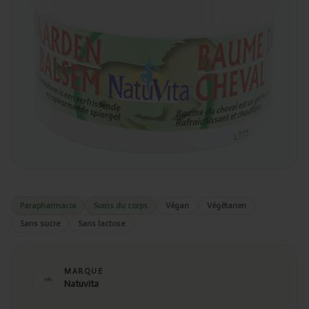
Parapharmacie
Soins du corps
Végan
Végétarien
Sans sucre
Sans lactose
MARQUE
Natuvita