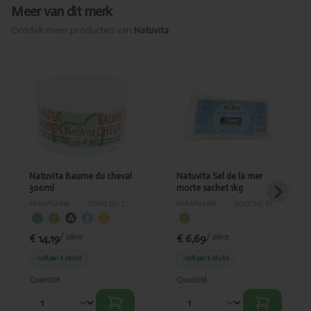
Meer van dit merk
Ontdek meer producten van
Natuvita
Ajouté
Ajouté
Natuvita
Natuvita Sel
Baume du
de la mer
cheval
morte
300ml
sachet 1kg
Natuvita Baume du cheval
Natuvita Sel de la mer
300ml
morte sachet 1kg
PARAPHARMACIE
›
SOINS DU CORPS
PARAPHARMACIE
›
DOUCHE ET BAIN
€ 14,19
€ 6,69
/ pièce
/ pièce
-10%
per 6 stuks
-10%
per 6 stuks
Quantité
Quantité