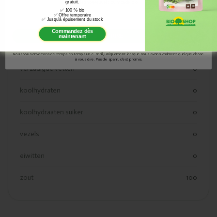
kjoule
0
des nouveautés du monde bio.
gratuit.
✅
100 % bio
Email
✅
Offre temporaire
✅
Jusqu’à épuisement du stock
kcal
0
Commandez dès
S'INSCRIRE
maintenant
vetten
0
Nous vous enverrons de temps en temps un e-mail, uniquement lorsque nous avons vraiment quelque chose
à vous dire. Pas de spam, c'est promis.
verzadigde vetten
0
koolhydraten
0
koolhydraaten suiker
0
vezels
0
eiwitten
0
zout
100