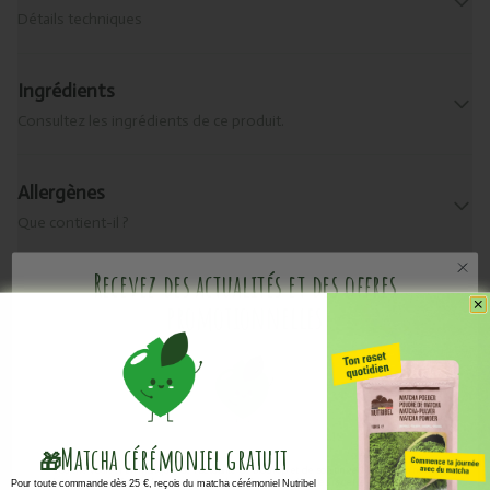
Détails techniques
Ingrédients
Consultez les ingrédients de ce produit.
Allergènes
Que contient-il ?
Recevez des actualités et des offres
Livraison & retour
promotionnelles
Informations pratiques
Valeurs nutritionnelles
Matcha cérémoniel
gratuit
🎁
Vous ne voulez rien manquer de l'actualité de Bioshop et de son univers ? Grâce à notre
newsletter, restez informé des promotions, des offres spéciales, des recettes, des événements et
Pour toute commande dès 25 €, reçois du matcha cérémoniel Nutribel