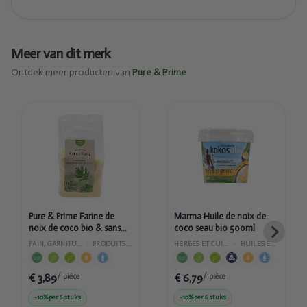
Meer van dit merk
Ontdek meer producten van
Pure & Prime
Ajouté
Ajouté
Pure &
Marma
Prime
Huile de
Farine de
noix de
noix de
coco seau
coco bio
bio 500ml
& sans
gluten
500g
Pure & Prime Farine de
Marma Huile de noix de
noix de coco bio & sans
coco seau bio 500ml
gluten 500g
PAIN, GARNITURES ET PÂTISSERIE
›
PRODUITS DE PÂTISSERIE
HERBES ET CUISINE DU MONDE
›
HUILES ET VINAIGRES
€ 3,89
€ 6,79
/ pièce
/ pièce
-10%
per 6 stuks
-10%
per 6 stuks