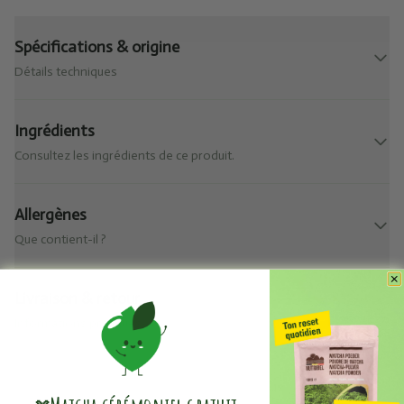
Spécifications & origine
Détails techniques
Ingrédients
Consultez les ingrédients de ce produit.
Allergènes
Que contient-il ?
Livraison & retour
Informations pratiques