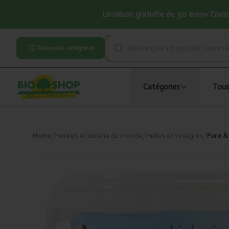
Livraison gratuite de 50 euro• Comma
Toutes les catégories
Catégories
Tous
Home
/
Herbes et cuisine du monde
/
Huiles et vinaigres
/
Pure &