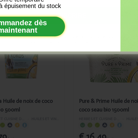
à épuisement du stock
S'INSCRIRE
mmandez dès
maintenant
é
Ajouté
ma
Pure &
 de temps en temps un e-mail, uniquement lorsque nous avons vr
e de
Prime Huile
à vous dire. Pas de spam, c'est promis.
 de
de noix de
 seau
coco seau
500ml
bio 1500ml
Huile de noix de coco
Pure & Prime Huile de no
io 500ml
coco seau bio 1500ml
HERBES ET CUISINE DU MONDE
›
HUILES ET VINAIGRES
HERBES ET CUISINE DU MONDE
›
79
€ 16,49