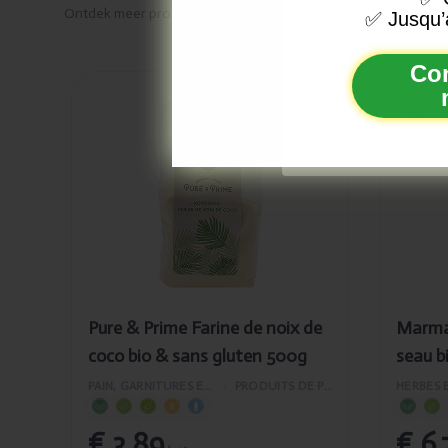
Ontdek meer producten van
Pure & Prime
✅
Jusqu’
Co
Ajouté
Ajout
Pure &
Mar
Nous vous enverrons
Prime
Huil
Farine de
noix
noix de
coco
coco bio &
bio 
sans gluten
500g
Pure & Prime Farine de noix de
Marma 
coco bio & sans gluten 500g
seau b
PAIN, GARNITURES ET PÂTISSERIE
›
PRODUITS DE PÂTISSERIE
€ 3,89
€ 6,