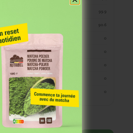
res
vetten
99.9
verzadigde vetten
90.6
koolhydraten
0
koolhydraaten suiker
0
vezels
0
eiwitten
0
zout
0
 Grâce à notre
 des événements et