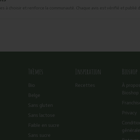
es à choisir et renforce la communauté. Chaque avis est vérifié et publié 
Thèmes
Inspiration
Bioshop
Bio
Recettes
À propo
Bioshop
Belge
Franchis
Sans gluten
Privacy
Sans lactose
Conditio
Faible en sucre
général
Sans sucre