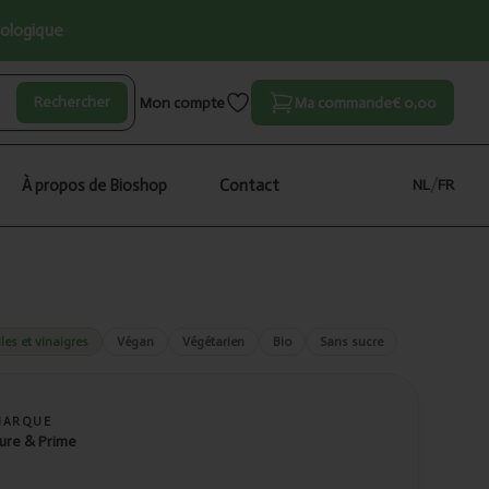
iologique
Rechercher
Mon compte
Ma commande
€ 0,00
À propos de Bioshop
Contact
NL
/
FR
les et vinaigres
Végan
Végétarien
Bio
Sans sucre
MARQUE
ure & Prime