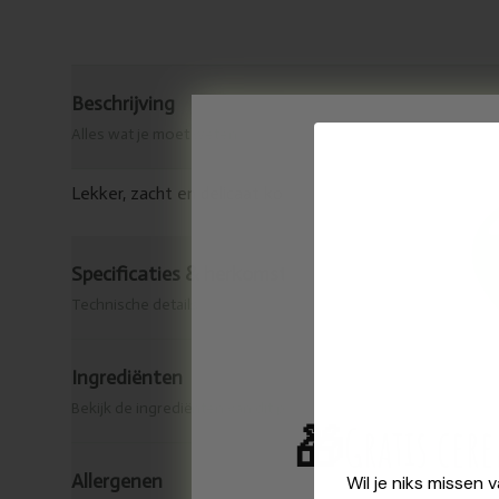
Beschrijving
Alles wat je moet weten
Lekker, zacht en delicaat koekje met fairtrade fondant
Specificaties & herkomst
Technische details
Ingrediënten
Bekijk de ingrediënten van dit product.
🎁
Gratis cer
Allergenen
Wil je niks missen 