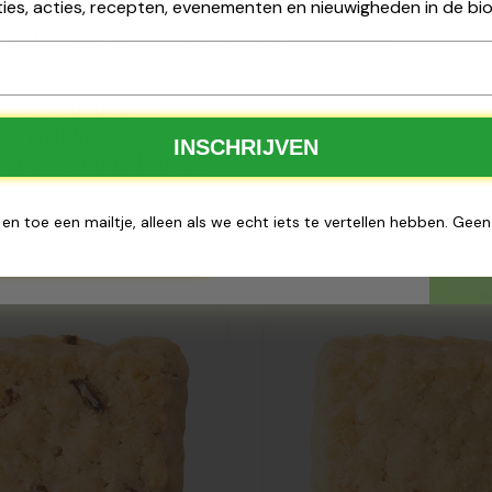
ies, acties, recepten, evenementen en nieuwigheden in de bio
25 ontvang je gratis ceremoniële matcha van
Nutribel
.
100 % biologisch
Tijdelijke actie
✅
INSCHRIJVEN
ng de voorraad strekt
 en toe een mailtje, alleen als we echt iets te vertellen hebben. Gee
Bestel nu
gevoegd
Toegevoegd
uiterie
Biscuiterie
trée Kaas
Destrée Kaas
 koekjes
& fleur de sel
 2kg
koekjes bio
2kg