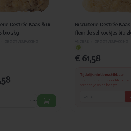
terie Destrée Kaas & ui
Biscuiterie Destrée Kaas
s bio 2kg
fleur de sel koekjes bio 2
›
GROOTVERPAKKING
ANDERE
›
GROOTVERPAKKING
€ 61,58
Tijdelijk niet beschikbaar
,58
Laat je e-mailadres achter en we
brengen je op de hoogte.