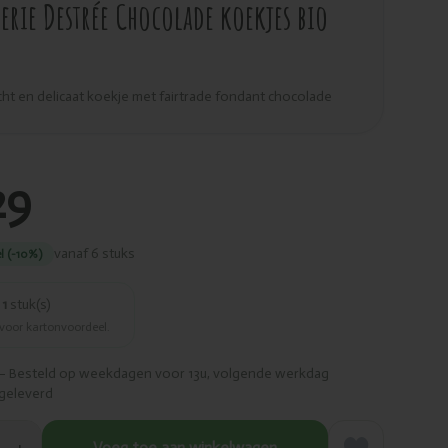
terie Destrée Chocolade koekjes bio
cht en delicaat koekje met fairtrade fondant chocolade
29
vanaf 6 stuks
l (-10%)
r
1
stuk(s)
 voor kartonvoordeel.
– Besteld op weekdagen voor 13u, volgende werkdag
geleverd
Voeg toe aan winkelwagen