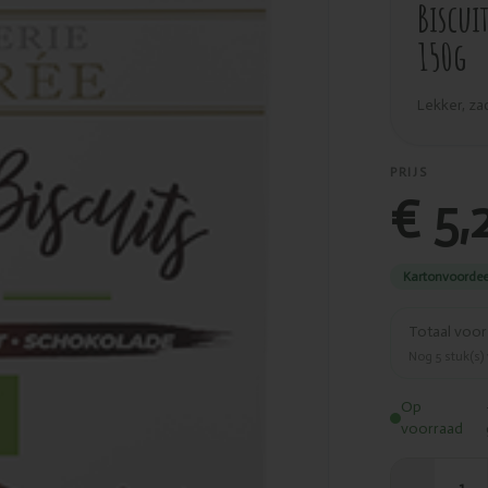
Biscui
150g
Lekker, za
PRIJS
€ 5,
Kartonvoordee
Totaal voo
Nog
5
stuk(s)
Op
voorraad
1