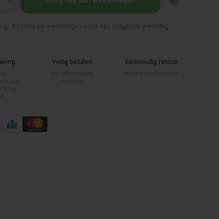
+
ring · Besteld op weekdagen voor 13u, volgende werkdag
vering
Veilig betalen
Eenvoudig retour
 op
Via betrouwbare
Heldere voorwaarden
or 13u,
providers
erkdag
rd