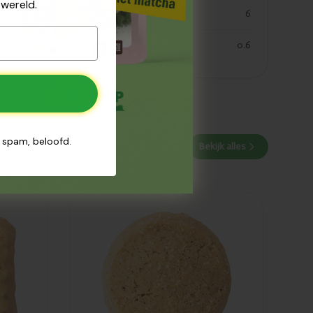
wereld.
eiwitten
6
zout
0.6
n spam, beloofd.
Bekijk alles
Toegevoegd
Biscuiterie
Destrée
Vanille
koekjes bio
2kg