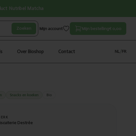
oduct Nutribel Matcha
Zoeken
Mijn account
Mijn bestelling
€ 0,00
ls
Over Bioshop
Contact
NL
/
FR
en
Snacks en koeken
Bio
MERK
iscuiterie Destrée