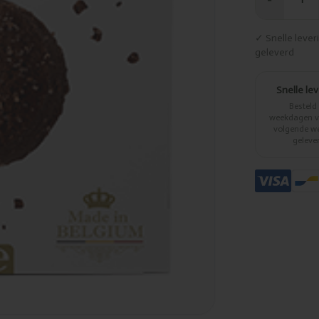
−
✓ Snelle leve
geleverd
Snelle le
Besteld
weekdagen vo
volgende w
geleve