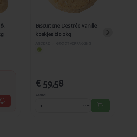
 &
Biscuiterie Destrée Vanille
Bis
kg
koekjes bio 2kg
koe
ANDERE
›
GROOTVERPAKKING
AND
€ 59,58
€
Aantal
Aant