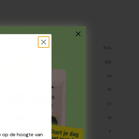
Voedingswaarden
kjoule
1925
kcal
459
vetten
24
verzadigde vetten
16
koolhydraten
51
koolhydraaten suiker
19
vezels
0
 je op de hoogte van