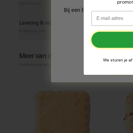
promot
Wat zit erin?
Bij een bestelling vanaf € 
Email
Levering & retour
✅
Praktische info
Zola
✅
Meer van dit merk
We sturen je af
Ontdek meer producten van
Biscuiterie Destrée
Toegevoegd
Toe
Biscuiterie
Bisc
Destrée
Des
Parmezaan
& ui
koekjes bio
bio
2kg