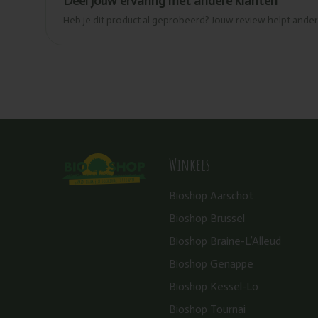
Deel jouw ervaring met andere klanten
Heb je dit product al geprobeerd? Jouw review helpt and
Winkels
Bioshop Aarschot
Bioshop Brussel
Bioshop Braine-L’Alleud
Bioshop Genappe
Bioshop Kessel-Lo
Bioshop Tournai