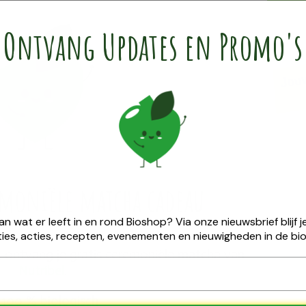
Ontvang Updates en Promo's
emoniële ​matcha cadeau
van wat er leeft in en rond Bioshop? Via onze nieuwsbrief blijf
ies, acties, recepten, evenementen en nieuwigheden in de bio
25 ontvang je gratis ceremoniële matcha van
Nutribel
.
100 % biologisch