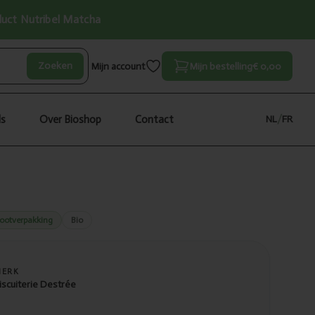
oduct Nutribel Matcha
Zoeken
Mijn account
Mijn bestelling
€ 0,00
ls
Over Bioshop
Contact
NL
/
FR
ootverpakking
Bio
MERK
iscuiterie Destrée