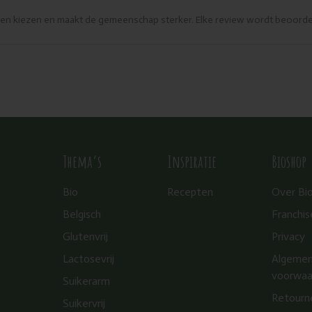
eren kiezen en maakt de gemeenschap sterker. Elke review wordt beoorde
Thema’s
Inspiratie
Bioshop
Bio
Recepten
Over Bi
Belgisch
Franchis
Glutenvrij
Privacy
Lactosevrij
Algeme
voorwaa
Suikerarm
Retourn
Suikervrij