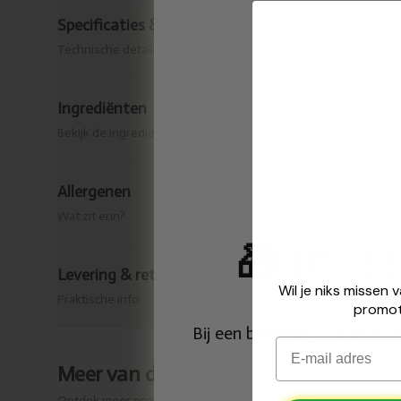
Specificaties & herkomst
Technische details
Ingrediënten
Bekijk de ingrediënten van dit product.
Allergenen
Wat zit erin?
🎁
Gratis cer
Levering & retour
Wil je niks missen 
Praktische info
promot
Bij een bestelling vanaf € 
Email
Meer van dit merk
✅
Ontdek meer producten van
Biscuiterie Destrée