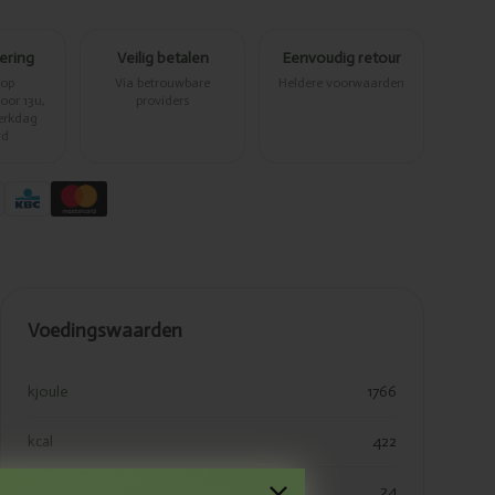
vering
Veilig betalen
Eenvoudig retour
 op
Via betrouwbare
Heldere voorwaarden
or 13u,
providers
erkdag
rd
Voedingswaarden
kjoule
1766
kcal
422
vetten
24