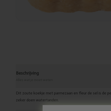
Beschrijving
Alles wat je moet weten
Dit zoute koekje met parmezaan en fleur de sel is de pe
zeker doen watertanden.