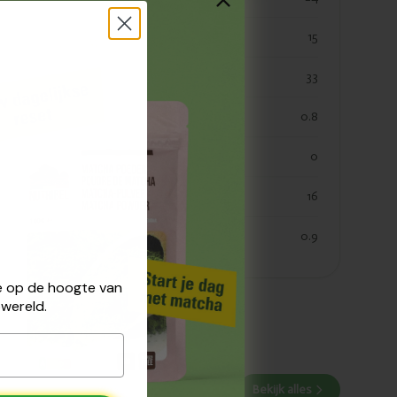
verzadigde vetten
15
koolhydraten
33
koolhydraaten suiker
0.8
vezels
0
eiwitten
16
zout
0.9
 je op de hoogte van
wereld.
Bekijk alles