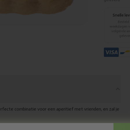
Snelle le
Besteld
weekdagen vo
volgende w
geleve
rfecte combinatie voor een aperitief met vrienden, en zal je