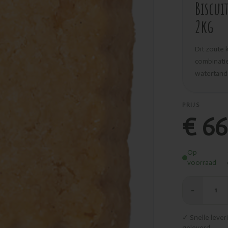
Biscui
2kg
Dit zoute 
combinatie
watertand
PRIJS
€ 66
Op
voorraad
−
1
✓ Snelle leve
geleverd