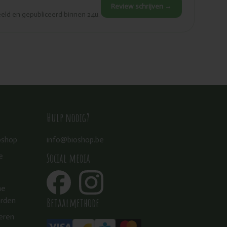
Review schrijven →
eld en gepubliceerd binnen 24u.
Hulp nodig?
oshop
info@bioshop.be
Social media
e
ne
Betaalmethode
rden
eren