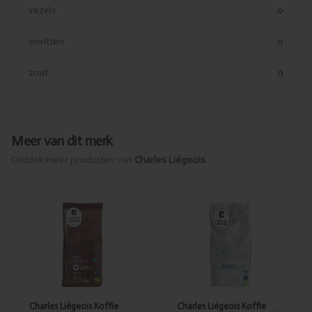
vezels
0
eiwitten
0
zout
0
Meer van dit merk
Ontdek meer producten van
Charles Liégeois
Toegevoegd
Toegevoegd
Charles
Charles
Liégeois
Liégeois
Koffie
Koffie deca
gemalen
gemalen
Chiapas bio
Mano mano
250g - 9101
bio 250g -
8999
Charles Liégeois Koffie
Charles Liégeois Koffie