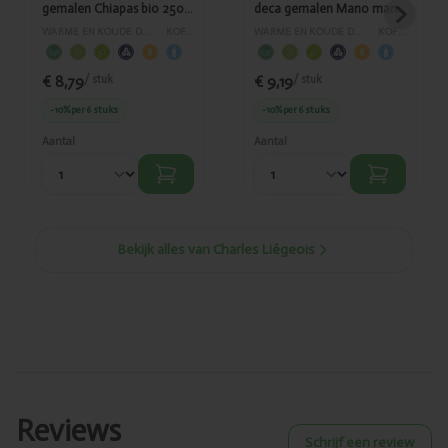
gemalen Chiapas bio 250g
deca gemalen Mano mano
- 9101
bio 250g - 8999
WARME EN KOUDE DRANKEN
›
KOFFIE
WARME EN KOUDE DRANKEN
›
KOFFIE
€ 8,79
€ 9,19
/ stuk
/ stuk
-10%
per 6 stuks
-10%
per 6 stuks
Aantal
Aantal
Bekijk alles van Charles Liégeois
Reviews
Schrijf een review