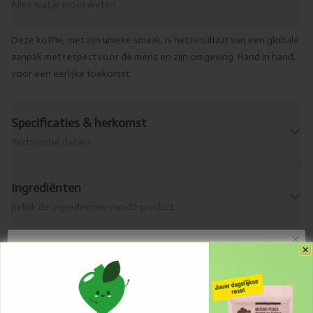
Alles wat je moet weten
Deze koffie, met zijn unieke smaak, is het resultaat van een globale
aanpak met respect voor de mens en zijn omgeving. Hand in hand,
voor een eerlijke toekomst.
Specificaties & herkomst
Technische details
Ingrediënten
Bekijk de ingrediënten van dit product.
Ontvang Updates en Promo's
Allergenen
Wat zit erin?