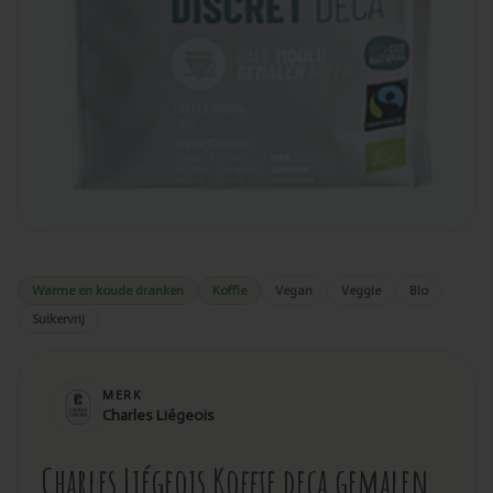
Warme en koude dranken
Koffie
Vegan
Veggie
Bio
Suikervrij
MERK
Charles Liégeois
Charles Liégeois Koffie deca gemalen