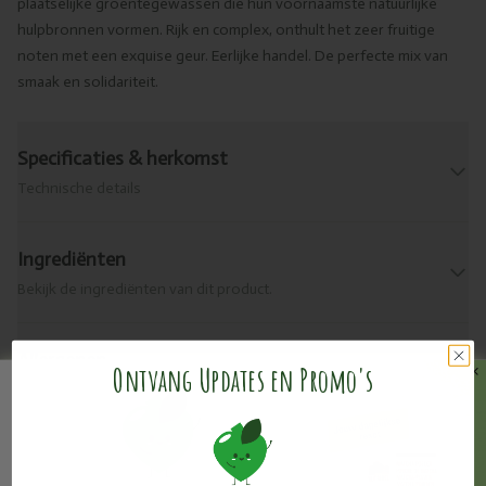
plaatselijke groentegewassen die hun voornaamste natuurlijke
hulpbronnen vormen. Rijk en complex, onthult het zeer fruitige
noten met een exquise geur. Eerlijke handel. De perfecte mix van
smaak en solidariteit.
Specificaties & herkomst
Technische details
Ingrediënten
Bekijk de ingrediënten van dit product.
Allergenen
Ontvang Updates en Promo's
Wat zit erin?
Levering & retour