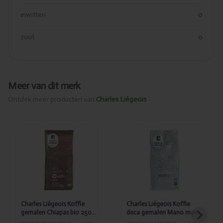
eiwitten
0
zout
0
Meer van dit merk
Ontdek meer producten van
Charles Liégeois
Toegevoegd
Toegevoegd
Charles
Charles
Liégeois
Liégeois
Koffie
Koffie deca
gemalen
gemalen
Chiapas bio
Mano mano
250g - 9101
bio 250g -
8999
Charles Liégeois Koffie
Charles Liégeois Koffie
gemalen Chiapas bio 250g
deca gemalen Mano mano
- 9101
bio 250g - 8999