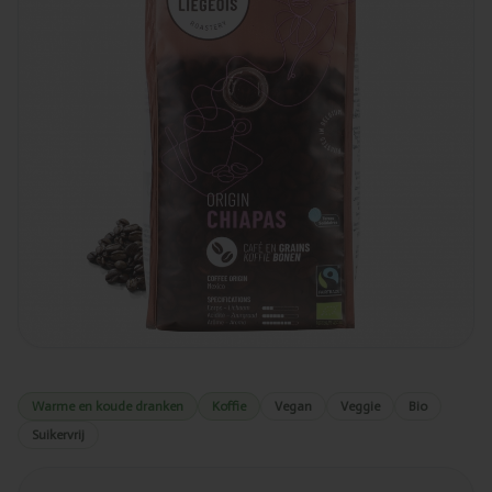
Warme en koude dranken
Koffie
Vegan
Veggie
Bio
Suikervrij