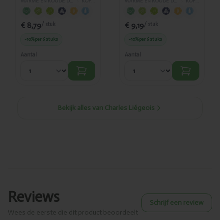
WARME EN KOUDE DRANKEN
›
KOFFIE
WARME EN KOUDE DRANKEN
›
KOFFIE
€ 8,79
€ 9,19
/ stuk
/ stuk
-10%
per 6 stuks
-10%
per 6 stuks
Aantal
Aantal
Bekijk alles van Charles Liégeois
Reviews
Schrijf een review
Wees de eerste die dit product beoordeelt