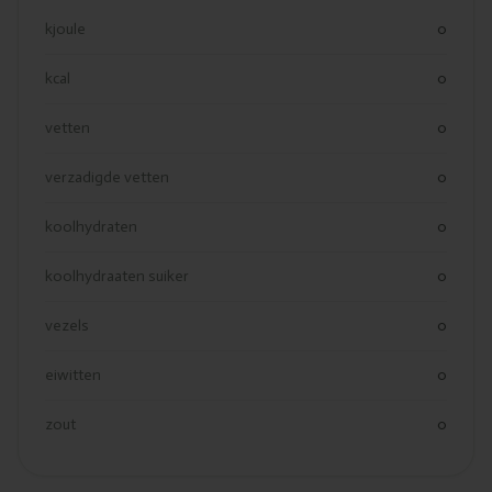
kjoule
0
kcal
0
vetten
0
verzadigde vetten
0
koolhydraten
0
koolhydraaten suiker
0
vezels
0
eiwitten
0
zout
0