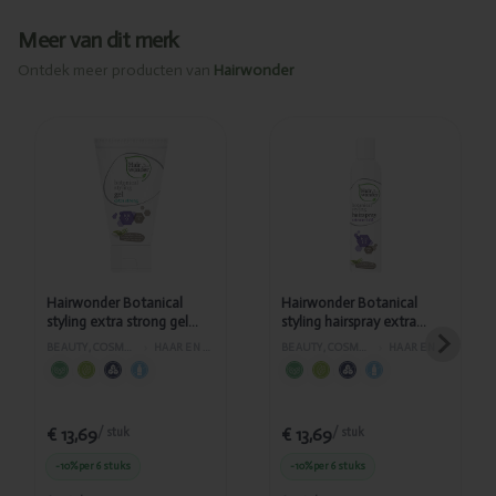
Meer van dit merk
Ontdek meer producten van
Hairwonder
Toegevoegd
Toegevoegd
Hairwonder
Hairwonder
Botanical
Botanical
styling extra
styling
strong gel
hairspray
150ml
extra sterke
fixatie 300ml
Hairwonder Botanical
Hairwonder Botanical
styling extra strong gel
styling hairspray extra
150ml
sterke fixatie 300ml
BEAUTY, COSMETICA EN LICHAAMVERZORGING
›
HAAR EN GELAATSVERZORGING
BEAUTY, COSMETICA EN LICHAAMVERZORGING
›
HAAR EN GELAATSVERZORGING
€ 13,69
€ 13,69
/ stuk
/ stuk
-10%
per 6 stuks
-10%
per 6 stuks