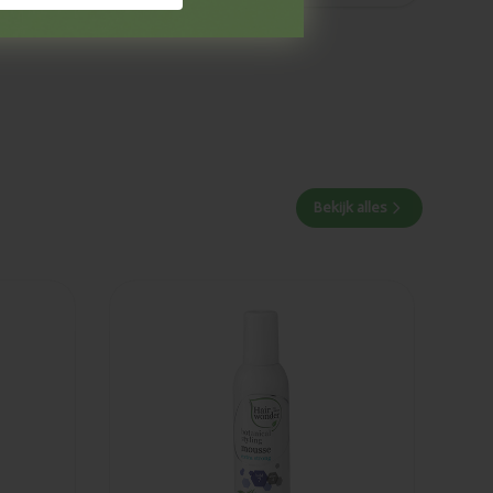
Bekijk alles
Toegevoegd
Hairwonder
Botanical styling
mousse extra
strong 200ml