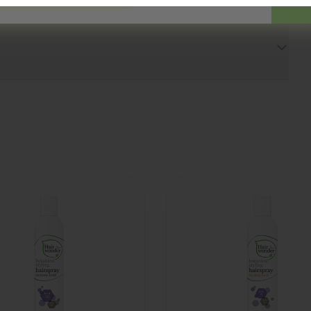
evoegd
Toegevoegd
rwonder
Hairwonder
nical styling
Botanical styling
spray extra
hairspray flexible
ke fixatie
versteviging
ml
300ml