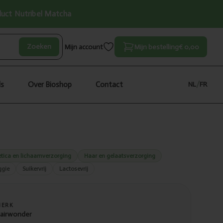
oduct Nutribel Matcha
Zoeken
Mijn account
Mijn bestelling
€ 0,00
ls
Over Bioshop
Contact
NL
/
FR
tica en lichaamverzorging
Haar en gelaatsverzorging
ggie
Suikervrij
Lactosevrij
MERK
airwonder