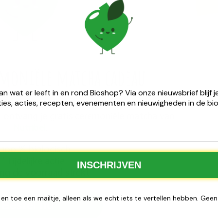
euring, vrij van ammonia, welke het haar intensief kleurt,
g nooit was een langdurig houdbare haarkleuring zonder
erpakking bevat: • Colour & Care Cream ­℮ 40 ml. • Colour &
emoniële ​matcha cadeau
nen • Colour Fix Conditioner­ ℮ 20 ml.
van wat er leeft in en rond Bioshop? Via onze nieuwsbrief blijf
ies, acties, recepten, evenementen en nieuwigheden in de bio
25 ontvang je gratis ceremoniële matcha van
Nutribel
.
100 % biologisch
Tijdelijke actie
✅
INSCHRIJVEN
ng de voorraad strekt
 en toe een mailtje, alleen als we echt iets te vertellen hebben. Gee
Bestel nu