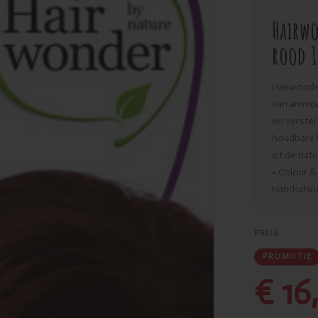
Hairwo
rood 
Hairwonder
van ammoni
en verster
houdbare 
uit de nat
• Colour &
Handschoen
PRIJS
PROMOTIE
€ 16