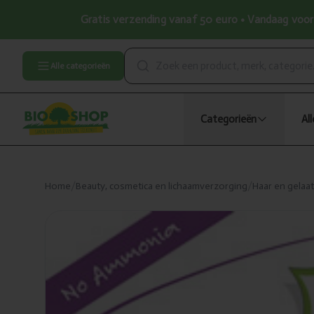
Gratis verzending vanaf 50 euro • Vandaag voor 
Alle categorieën
Categorieën
Al
Home
/
Beauty, cosmetica en lichaamverzorging
/
Haar en gelaa