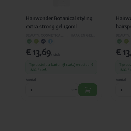
Hairwonder Botanical styling
Hairwo
extra strong gel 150ml
hairsp
300ml
BEAUTY, COSMETICA EN LICHAAMVERZORGING
›
HAAR EN GELAATSVERZORGING
€ 13,69
€ 13
/ stuk
Tip: bestel per karton
(6 stuks)
en betaal
€
Tip: be
12,32
/ stuk
12,32
/ 
Aantal
Aantal