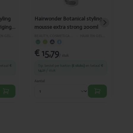
yling
Hairwonder Botanical styling
Ha
viging
mousse extra strong 200ml
he
HAAR EN GELAATSVERZORGING
BEAUTY, COSMETICA EN LICHAAMVERZORGING
›
HAAR EN GELAATSVERZORGING
€ 15,79
Pr
/ stuk
€ 2
betaal
€
Tip: bestel per karton
(6 stuks)
en betaal
€
€ 
14,21
/ stuk
Aantal
Aant