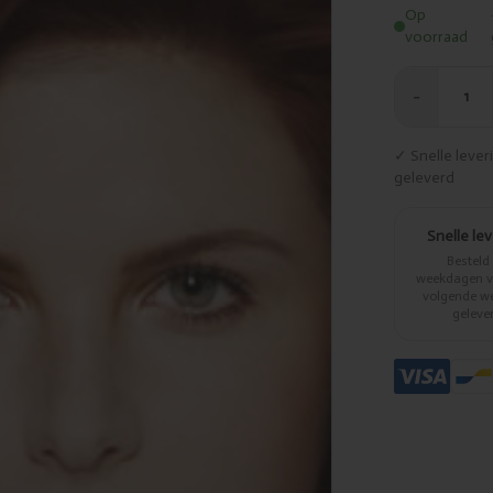
Op
voorraad
−
1
✓ Snelle leve
geleverd
Snelle le
Besteld
weekdagen vo
volgende w
geleve