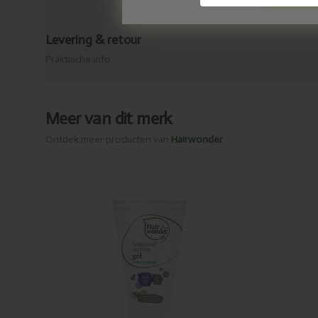
Levering & retour
Praktische info
Meer van dit merk
Ontdek meer producten van
Hairwonder
Toegevoegd
Toeg
Hairwonder
Hai
Botanical styling
Bota
extra strong gel
hair
150ml
ster
300