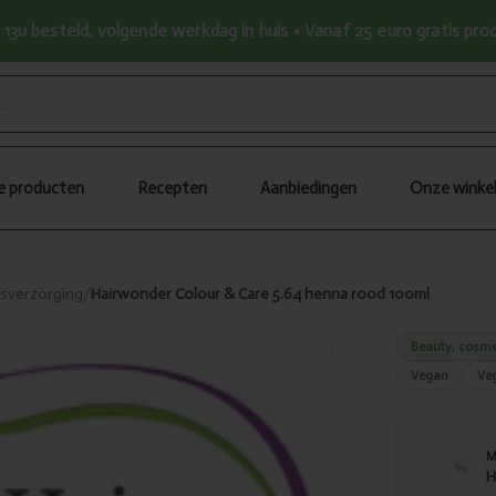
13u besteld, volgende werkdag in huis • Vanaf 25 euro gratis pr
le producten
Recepten
Aanbiedingen
Onze winke
tsverzorging
/
Hairwonder Colour & Care 5.64 henna rood 100ml
Beauty, cosme
Vegan
Ve
H