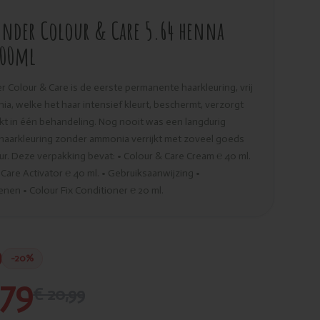
nder Colour & Care 5.64 henna
100ml
 Colour & Care is de eerste permanente haarkleuring, vrij
a, welke het haar intensief kleurt, beschermt, verzorgt
kt in één behandeling. Nog nooit was een langdurig
haarkleuring zonder ammonia verrijkt met zoveel goeds
uur. Deze verpakking bevat: • Colour & Care Cream ­℮ 40 ml.
 Care Activator ℮­ 40 ml. • Gebruiksaanwijzing •
en • Colour Fix Conditioner­ ℮ 20 ml.
-20%
,79
€ 20,99