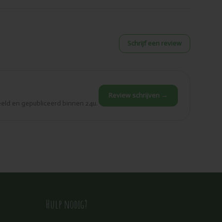
Schrijf een review
Review schrijven →
eld en gepubliceerd binnen 24u.
Hulp nodig?