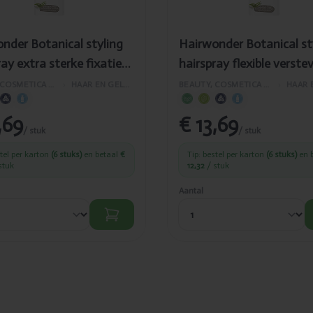
nder Botanical styling
Hairwonder Botanical st
ray extra sterke fixatie
hairspray flexible verste
300ml
BEAUTY, COSMETICA EN LICHAAMVERZORGING
›
HAAR EN GELAATSVERZORGING
BEAUTY, COSMETICA EN LICHAAMVERZORGING
›
,69
€ 13,69
/ stuk
/ stuk
stel per karton
(6 stuks)
en betaal
€
Tip: bestel per karton
(6 stuks)
en 
stuk
12,32
/ stuk
Aantal