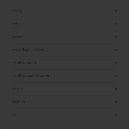
kjoule
0
kcal
0
vetten
0
verzadigde vetten
0
koolhydraten
0
koolhydraaten suiker
0
vezels
0
eiwitten
0
zout
0