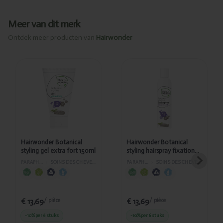
Meer van dit merk
Ontdek meer producten van
Hairwonder
Ajouté
Ajouté
Hairwonder
Hairwonder
Botanical
Botanical
styling gel
styling
extra fort
hairspray
150ml
fixation extra
forte 300ml
Hairwonder Botanical
Hairwonder Botanical
styling gel extra fort 150ml
styling hairspray fixation
extra forte 300ml
PARAPHARMACIE
›
SOINS DES CHEVEUX ET DU VISAGE
PARAPHARMACIE
›
SOINS DES CHEVEUX ET DU VISAGE
€ 13,69
€ 13,69
/ pièce
/ pièce
-10%
per 6 stuks
-10%
per 6 stuks