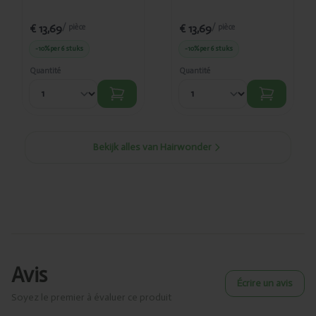
€ 13,69
€ 13,69
/ pièce
/ pièce
-10%
per 6 stuks
-10%
per 6 stuks
Quantité
Quantité
Bekijk alles van Hairwonder
Avis
Écrire un avis
Soyez le premier à évaluer ce produit