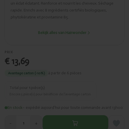
un éclat éclatant. Renforce et nourrit les cheveux. Séchage
rapide. Enrichi avec 8 ingrédients certifiés biologiques,
phytokératine et provitamine B5.
Bekijk alles van Hairwonder
PRIX
€ 13,69
à partir de 6 pièces
Avantage carton (-10%)
Total pour
1
pièce(s)
Encore
5
pièce(s) pour bénéficier de l’avantage carton.
En stock
– expédié aujourd’hui pour toute commande avant 13h00
−
+
1