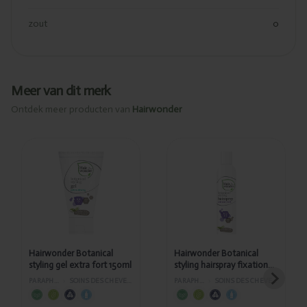
zout
0
Meer van dit merk
Ontdek meer producten van
Hairwonder
Ajouté
Ajouté
Hairwonder
Hairwonder
Botanical
Botanical
styling gel
styling
extra fort
hairspray
150ml
fixation extra
forte 300ml
Hairwonder Botanical
Hairwonder Botanical
styling gel extra fort 150ml
styling hairspray fixation
extra forte 300ml
PARAPHARMACIE
›
SOINS DES CHEVEUX ET DU VISAGE
PARAPHARMACIE
›
SOINS DES CHEVEUX ET DU VISAGE