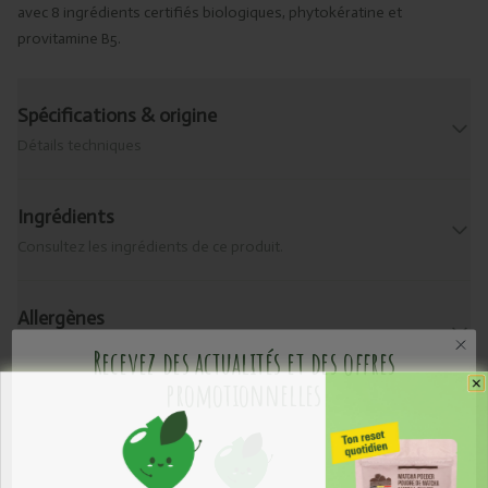
avec 8 ingrédients certifiés biologiques, phytokératine et
provitamine B5.
Spécifications & origine
Détails techniques
Ingrédients
Consultez les ingrédients de ce produit.
Allergènes
Que contient-il ?
Recevez des actualités et des offres
promotionnelles
Livraison & retour
Informations pratiques