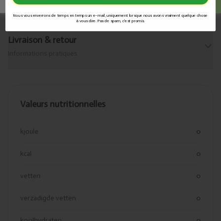
Que contient-il ?
Nous vous enverrons de temps en temps un e-mail, uniquement lorsque nous avons vraiment quelque chose
à vous dire. Pas de spam, c'est promis.
Livraison & retour
Informations pratiques
Valeurs nutritionnelles
kjoule
0
kcal
0
vetten
0
verzadigde vetten
0
koolhydraten
0