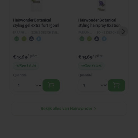
forte 300ml
Hairwonder Botanical
Hairwonder Botanical
styling gel extra fort 150ml
styling hairspray fixation
extra forte 300ml
PARAPHARMACIE
›
SOINS DES CHEVEUX ET DU VISAGE
PARAPHARMACIE
›
SOINS DES CHEVEUX ET DU VISAGE
€ 13,69
€ 13,69
/ pièce
/ pièce
-10%
per 6 stuks
-10%
per 6 stuks
Quantité
Quantité
Bekijk alles van Hairwonder