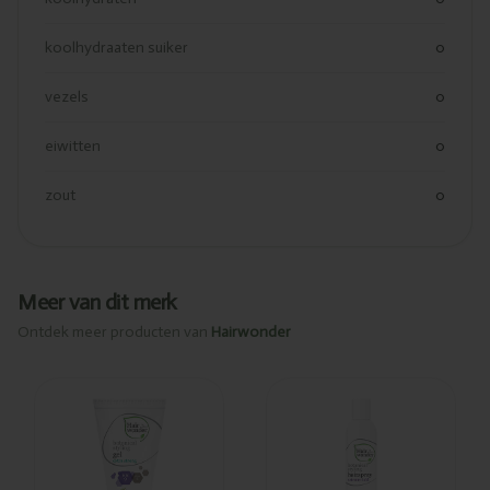
koolhydraaten suiker
0
vezels
0
eiwitten
0
zout
0
Meer van dit merk
Ontdek meer producten van
Hairwonder
Ajouté
Ajouté
Hairwonder
Hairwonder
Botanical
Botanical
styling gel
styling
extra fort
hairspray
150ml
fixation extra