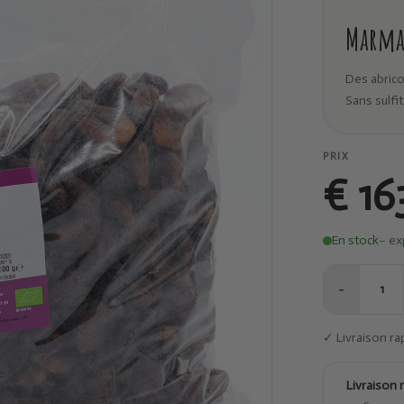
Marma 
Des abrico
Sans sulfit
PRIX
€ 16
En stock
– ex
−
1
✓ Livraison ra
Livraison 