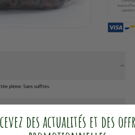
Comma
aujourd’hui,
rapidem
ée pleine. Sans sulfites.
cevez des actualités et des off