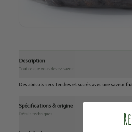
Description
Tout ce que vous devez savoir
Des abricots secs tendres et sucrés avec une saveur fruit
Spécifications & origine
Re
Détails techniques