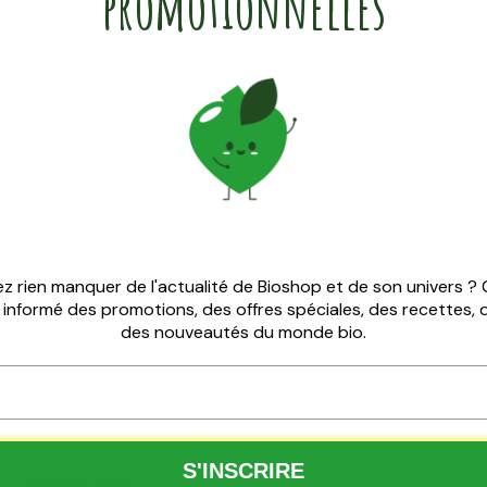
promotionnelles
cérémoniel
gratuit
z rien manquer de l'actualité de Bioshop et de son univers ?
z informé des promotions, des offres spéciales, des recettes,
 €, reçois du matcha cérémoniel Nutribel
des nouveautés du monde bio.
gratuit.
✅
100 % bio
ffre temporaire
à épuisement du stock
té
Ajouté
S'INSCRIRE
ato
Pycnogenol