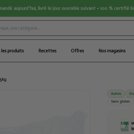
ndé aujourd’hui, livré le jour ouvrable suivant • 100 % certifié b
 les produits
Recettes
Offres
Nos magasins
 5kg
Autres
Gr
Sans gluten
M