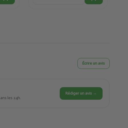
Écrire un avis
Rédiger un avis →
dans les 24h.