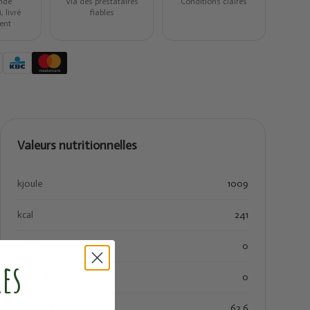
ndé
Via des prestataires
Conditions claires
 livré
fiables
ent
Valeurs nutritionnelles
kjoule
1009
kcal
241
vetten
0
res
verzadigde vetten
0
koolhydraten
62.6