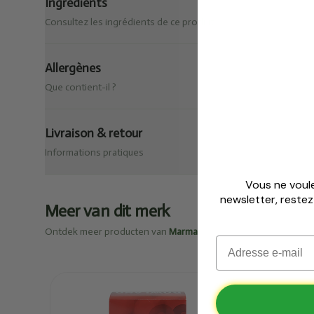
Ingrédients
Consultez les ingrédients de ce produit.
Allergènes
Que contient-il ?
Livraison & retour
Informations pratiques
Matcha 
🎁
Vous ne voule
newsletter, reste
Meer van dit merk
Pour toute commande dès 25
Ontdek meer producten van
Marma
Email
✅
O
✅
Jusqu’
Ajouté
Ajou
Rowland
Fin