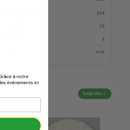
koolhydraaten suiker
53.4
vezels
7.3
eiwitten
3
zout
0.03
 Grâce à notre
 des événements et
Bekijk alles
Ajouté
Marma Farine