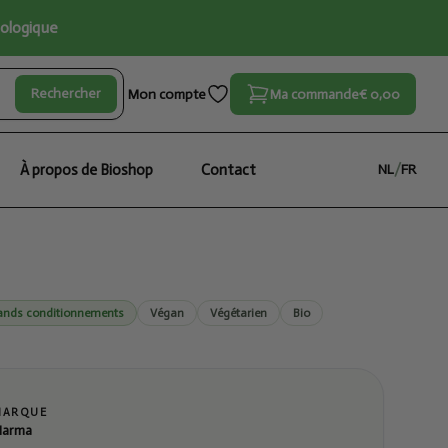
iologique
Rechercher
Mon compte
Ma commande
€ 0,00
À propos de Bioshop
Contact
NL
/
FR
ands conditionnements
Végan
Végétarien
Bio
MARQUE
arma