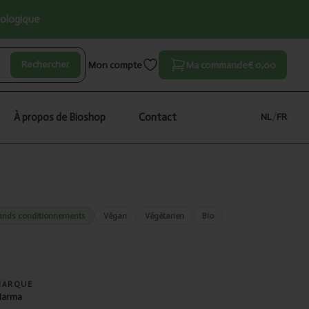
iologique
Rechercher
Mon compte
Ma commande
€ 0,00
À propos de Bioshop
Contact
NL
/
FR
ands conditionnements
Végan
Végétarien
Bio
MARQUE
arma