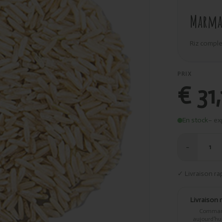
Marma 
Riz comple
PRIX
€ 31
En stock
– ex
−
1
✓ Livraison ra
Livraison 
Comma
aujourd’hui,