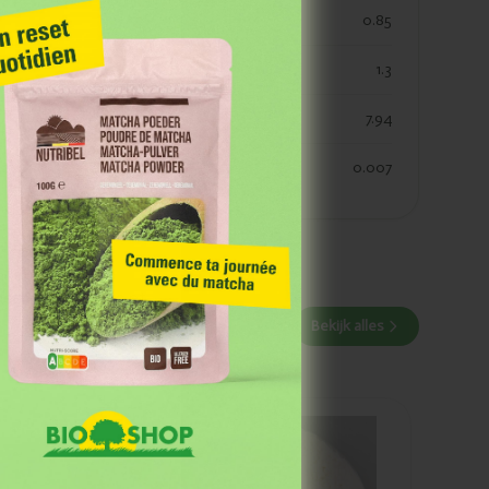
koolhydraaten suiker
0.85
vezels
1.3
eiwitten
7.94
zout
0.007
 Grâce à notre
 des événements et
Bekijk alles
Ajouté
Marma Farine
d'épeautre