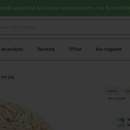
ndé aujourd’hui, livré le jour ouvrable suivant • 100 % certifié b
 les produits
Recettes
Offres
Nos magasins
 bio 5kg
Autres
Gr
Sans gluten
M