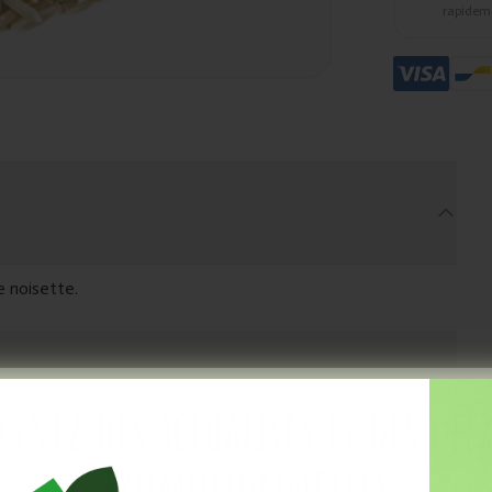
rapidem
 noisette.
cevez des actualités et des off
promotionnelles