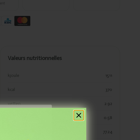
ent
Valeurs nutritionnelles
kjoule
1511
kcal
370
vetten
2.92
res
verzadigde vetten
0.58
koolhydraten
77.24