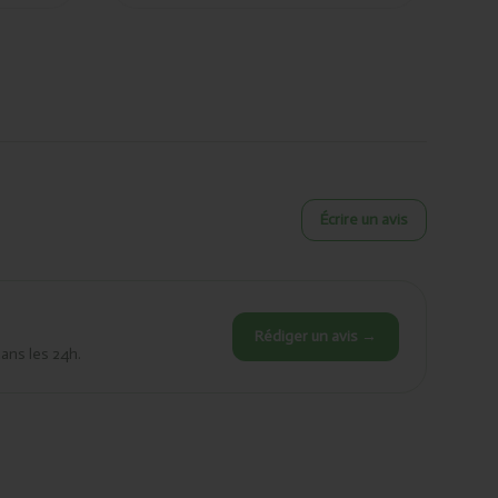
Écrire un avis
Rédiger un avis →
dans les 24h.