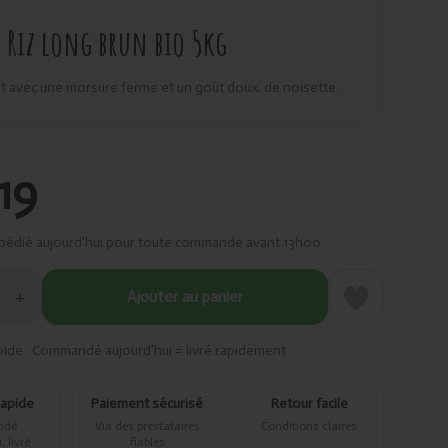
Riz long brun bio 5kg
t avec une morsure ferme et un goût doux, de noisette.
,19
pédié aujourd’hui pour toute commande avant 13h00
+
Ajouter au panier
pide · Commandé aujourd’hui = livré rapidement
rapide
Paiement sécurisé
Retour facile
ndé
Via des prestataires
Conditions claires
 livré
fiables