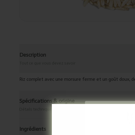
Description
Tout ce que vous devez savoir
Riz complet avec une morsure ferme et un goût doux, de
Spécifications & origine
Détails techniques
Re
Ingrédients