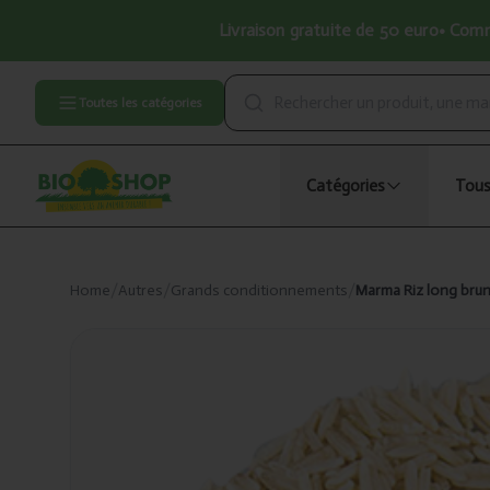
Livraison gratuite de 50 euro• Comma
Toutes les catégories
Catégories
Tous
Home
/
Autres
/
Grands conditionnements
/
Marma Riz long brun