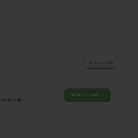
Écrire un avis
Rédiger un avis →
dans les 24h.