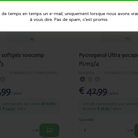
0comp
PL1113/4
maintenant
113/3
 de temps en temps un e-mail, uniquement lorsque nous avons vr
à vous dire. Pas de spam, c'est promis.
 softgels 100comp
Pycnogenol Ultra 90cap
/3
PL1113/4
APHARMACIE
›
VITAMINES ET COMPLÉMENTS ALIMENTAIRES
PARAPHARMACIE
›
,99
€ 42,99
/ pièce
/ pièce
l: commandez par carton
(6 stuks)
Conseil: commandez par carton
(
ez
€ 34,19
/ pièce
et payez
€ 38,69
/ pièce
Quantité