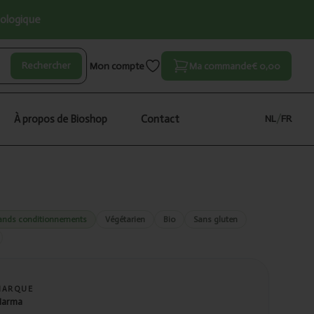
iologique
Rechercher
Mon compte
Ma commande
€ 0,00
À propos de Bioshop
Contact
NL
/
FR
ands conditionnements
Végétarien
Bio
Sans gluten
MARQUE
arma