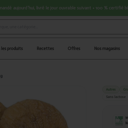
ndé aujourd’hui, livré le jour ouvrable suivant • 100 % certifié b
 les produits
Recettes
Offres
Nos magasins
kg
Autres
Gr
Sans lactose
M