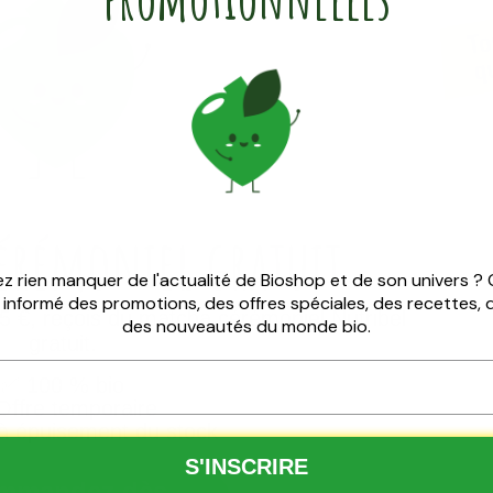
cérémoniel
gratuit
z rien manquer de l'actualité de Bioshop et de son univers ?
z informé des promotions, des offres spéciales, des recettes,
 €, reçois du matcha cérémoniel Nutribel
des nouveautés du monde bio.
gratuit.
✅
100 % bio
ffre temporaire
à épuisement du stock
té
Ajouté
ato
Pycnogenol
S'INSCRIRE
tgels
Ultra 90caps
mmandez dès