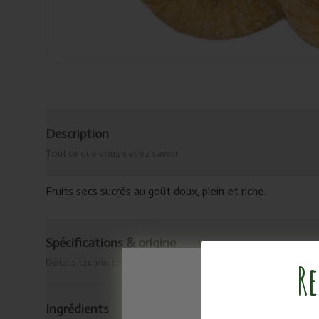
Description
Tout ce que vous devez savoir
Fruits secs sucrés au goût doux, plein et riche.
Spécifications & origine
Détails techniques
Re
Ingrédients