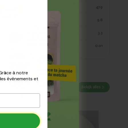
koolhydraaten suiker
47.9
vezels
9.8
eiwitten
3.3
zout
0.01
 Grâce à notre
 des événements et
Bekijk alles
Ajouté
Marma Farine
d'épeautre