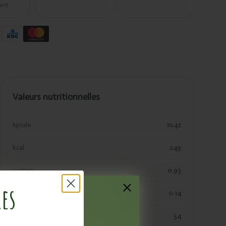
ent
Valeurs nutritionnelles
kjoule
1042
kcal
249
vetten
0.93
res
verzadigde vetten
0.14
koolhydraten
54