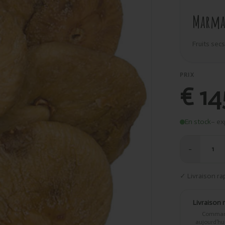
Marma 
Fruits secs
PRIX
€ 14
En stock
– ex
−
1
✓ Livraison ra
Livraison 
Comma
aujourd’hui,