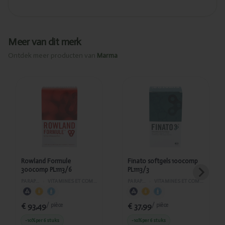
Meer van dit merk
Ontdek meer producten van
Marma
Ajouté
Ajouté
Rowland
Finato
Formule
softgels
300comp
100comp
PL1113/6
PL1113/3
Rowland Formule
Finato softgels 100comp
300comp PL1113/6
PL1113/3
PARAPHARMACIE
›
VITAMINES ET COMPLÉMENTS ALIMENTAIRES
PARAPHARMACIE
›
VITAMINES ET COMPLÉMENTS ALIMENTAIRES
€ 93,49
€ 37,99
/ pièce
/ pièce
-10%
per 6 stuks
-10%
per 6 stuks