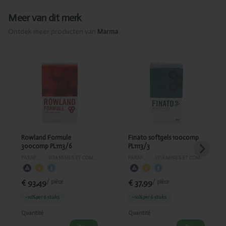
Meer van dit merk
Ontdek meer producten van
Marma
Ajouté
Ajouté
Rowland
Finato
Formule
softgels
300comp
100comp
PL1113/6
PL1113/3
Rowland Formule
Finato softgels 100comp
300comp PL1113/6
PL1113/3
PARAPHARMACIE
›
VITAMINES ET COMPLÉMENTS ALIMENTAIRES
PARAPHARMACIE
›
VITAMINES ET COMPLÉMENTS ALIMENTAIRES
€ 93,49
€ 37,99
/ pièce
/ pièce
-10%
per 6 stuks
-10%
per 6 stuks
Quantité
Quantité