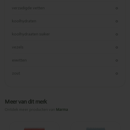
verzadigde vetten
0
koolhydraten
0
koolhydraaten suiker
0
vezels
0
eiwitten
0
zout
0
Meer van dit merk
Ontdek meer producten van
Marma
Ajouté
Ajouté