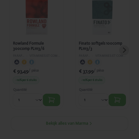
Rowland
Finato
Formule
softgels
300comp
100comp
PL1113/6
PL1113/3
Rowland Formule
Finato softgels 100comp
300comp PL1113/6
PL1113/3
PARAPHARMACIE
›
VITAMINES ET COMPLÉMENTS ALIMENTAIRES
PARAPHARMACIE
›
VITAMINES ET COMPLÉMENTS ALIMENTAIRES
€ 93,49
€ 37,99
/ pièce
/ pièce
-10%
per 6 stuks
-10%
per 6 stuks
Quantité
Quantité
Bekijk alles van Marma