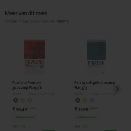
Meer van dit merk
Ontdek meer producten van
Marma
Ajouté
Ajouté
Rowland
Finato
Formule
softgels
300comp
100comp
PL1113/6
PL1113/3
Rowland Formule
Finato softgels 100comp
300comp PL1113/6
PL1113/3
PARAPHARMACIE
›
VITAMINES ET COMPLÉMENTS ALIMENTAIRES
PARAPHARMACIE
›
VITAMINES ET COMPLÉMENTS ALIMENTAIRES
€ 93,49
€ 37,99
/ pièce
/ pièce
-10%
per 6 stuks
-10%
per 6 stuks
Quantité
Quantité