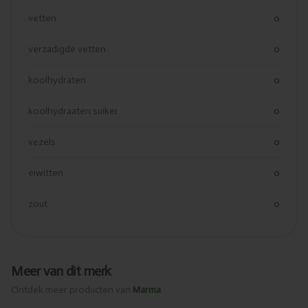
vetten
0
verzadigde vetten
0
koolhydraten
0
koolhydraaten suiker
0
vezels
0
eiwitten
0
zout
0
Meer van dit merk
Ontdek meer producten van
Marma