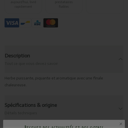
aujourd’hui, livré
prestataires
rapidement
fiables
Description
Tout ce que vous devez savoir
Herbe puissante, piquante et aromatique avec une finale
chaleureuse.
Spécifications & origine
Détails techniques