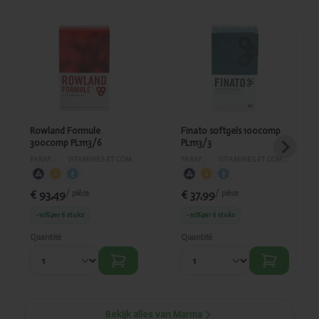
Ajouté
Ajouté
Rowland
Finato
Formule
softgels
300comp
100comp
PL1113/6
PL1113/3
Rowland Formule
Finato softgels 100comp
300comp PL1113/6
PL1113/3
PARAPHARMACIE
›
VITAMINES ET COMPLÉMENTS ALIMENTAIRES
PARAPHARMACIE
›
VITAMINES ET COMPLÉMENTS ALIMENTAIRES
€ 93,49
€ 37,99
/ pièce
/ pièce
-10%
per 6 stuks
-10%
per 6 stuks
Quantité
Quantité
Bekijk alles van Marma