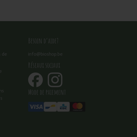
Besoin d’aide?
s de
info@bioshop.be
Réseaux sociaux
e
Mode de paiement
ns
es