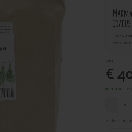
Marma 
idaeus
Herbe douc
dans les t
PRIX
€ 40
En stock
– ex
−
1
✓ Livraison ra