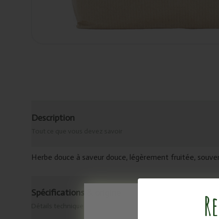
Description
Tout ce que vous devez savoir
Herbe douce à saveur douce, légèrement fruitée, souvent
Spécifications & origine
Re
Détails techniques