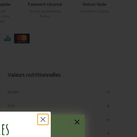
rapide
Paiement sécurisé
Retour facile
ndé
Via des prestataires
Conditions claires
 livré
fiables
ent
Valeurs nutritionnelles
kjoule
0
kcal
0
vetten
0
res
verzadigde vetten
0