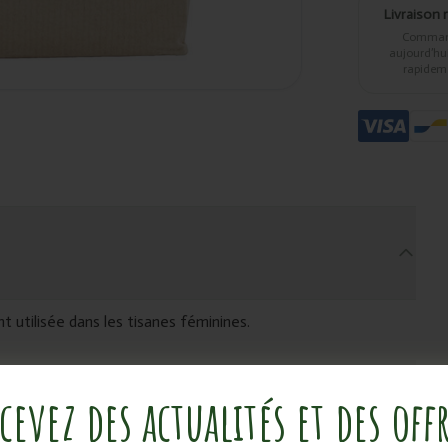
Livraison 
Comma
aujourd’hui,
rapidem
 utilisée dans les tisanes féminines.
cevez des actualités et des off