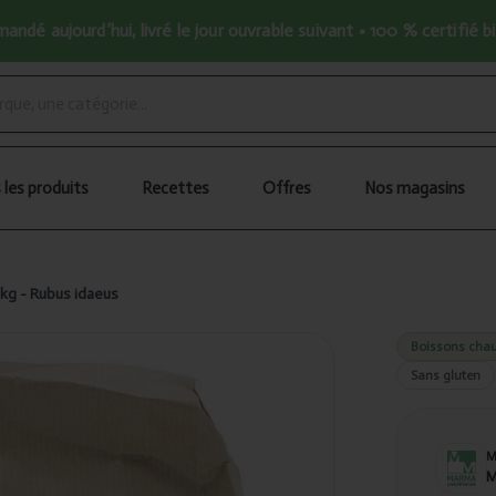
ndé aujourd’hui, livré le jour ouvrable suivant • 100 % certifié b
 les produits
Recettes
Offres
Nos magasins
1kg - Rubus idaeus
Boissons chau
Sans gluten
M