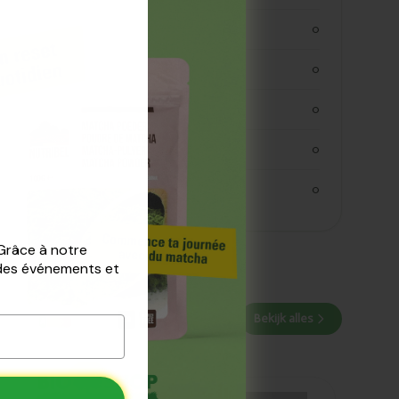
koolhydraten
0
koolhydraaten suiker
0
vezels
0
eiwitten
0
zout
0
 Grâce à notre
 des événements et
Bekijk alles