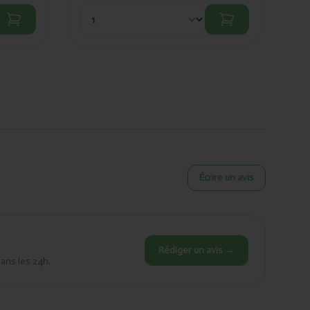
Écrire un avis
Rédiger un avis →
dans les 24h.