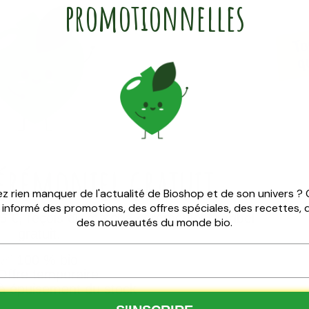
promotionnelles
cérémoniel
gratuit
z rien manquer de l'actualité de Bioshop et de son univers ?
z informé des promotions, des offres spéciales, des recettes,
 €, reçois du matcha cérémoniel Nutribel
des nouveautés du monde bio.
gratuit.
✅
100 % bio
ffre temporaire
à épuisement du stock