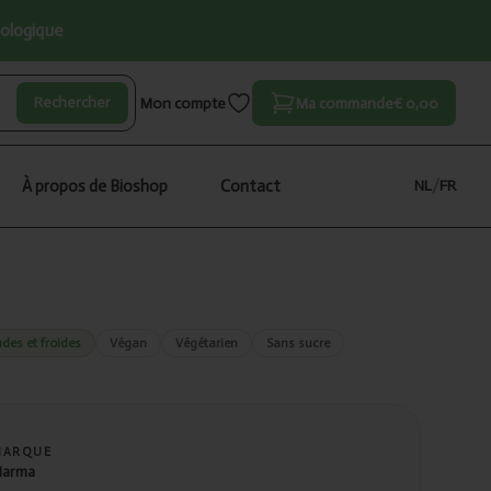
iologique
Rechercher
Mon compte
Ma commande
€ 0,00
À propos de Bioshop
Contact
NL
/
FR
des et froides
Végan
Végétarien
Sans sucre
MARQUE
arma