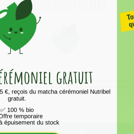
promotionnelles
cérémoniel
gratuit
z rien manquer de l'actualité de Bioshop et de son univers ?
z informé des promotions, des offres spéciales, des recettes,
 €, reçois du matcha cérémoniel Nutribel
des nouveautés du monde bio.
gratuit.
✅
100 % bio
ffre temporaire
à épuisement du stock
té
Ajouté
S'INSCRIRE
ato
Pycnogenol