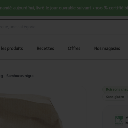
ndé aujourd’hui, livré le jour ouvrable suivant • 100 % certifié b
 les produits
Recettes
Offres
Nos magasins
kg - Sambucus nigra
Boissons chau
Sans gluten
M