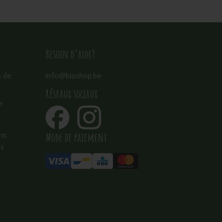
Besoin d’aide?
s de
info@bioshop.be
Réseaux sociaux
e
Mode de paiement
ns
es