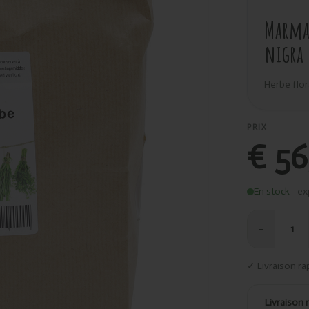
Marma 
nigra
Herbe flor
PRIX
€ 56
En stock
– ex
−
1
✓ Livraison ra
Livraison 