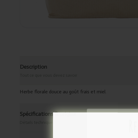
Description
Tout ce que vous devez savoir
Herbe florale douce au goût frais et miel.
Spécifications & origine
Re
Détails techniques