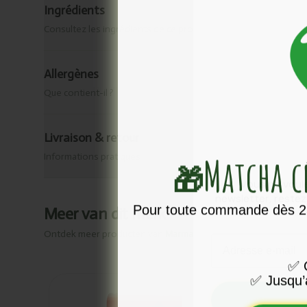
Ingrédients
Consultez les ingrédients de ce produit.
Allergènes
Que contient-il ?
Livraison & retour
Matcha 
Informations pratiques
🎁
Vous ne voule
newsletter, reste
Pour toute commande dès 25
Meer van dit merk
Ontdek meer producten van
Marma
Email
✅
O
✅
Jusqu’
Ajouté
Ajou
Rowland
Fin