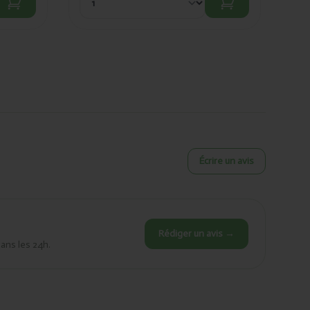
Écrire un avis
Rédiger un avis →
dans les 24h.