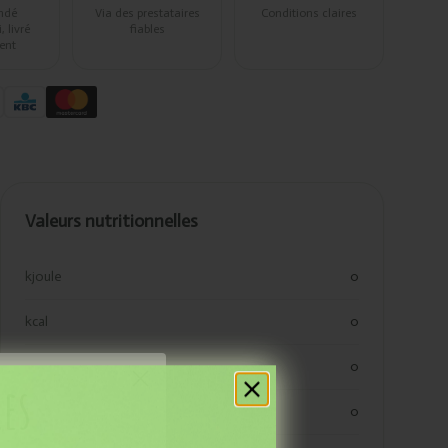
ndé
Via des prestataires
Conditions claires
 livré
fiables
ent
Valeurs nutritionnelles
kjoule
0
kcal
0
vetten
0
res
verzadigde vetten
0