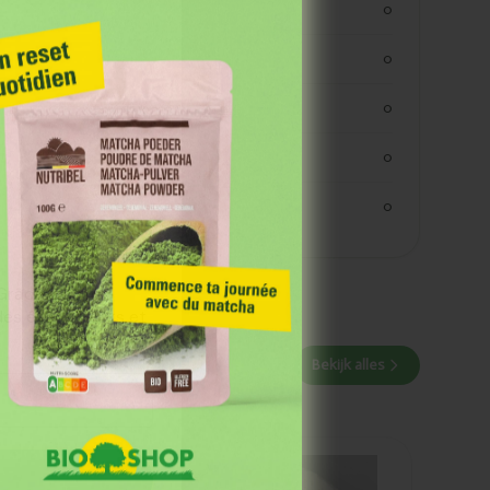
koolhydraten
0
koolhydraaten suiker
0
vezels
0
eiwitten
0
zout
0
 Grâce à notre
 des événements et
Bekijk alles
Ajouté
Marma Farine