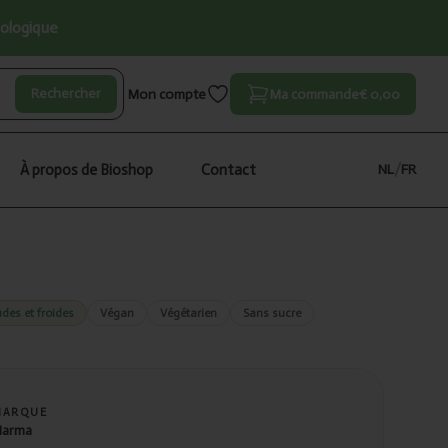
iologique
Rechercher
Mon compte
Ma commande
€ 0,00
À propos de Bioshop
Contact
NL
/
FR
des et froides
Végan
Végétarien
Sans sucre
MARQUE
arma