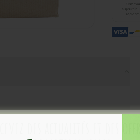
Comma
aujourd’hui,
rapidem
cevez des actualités et des off