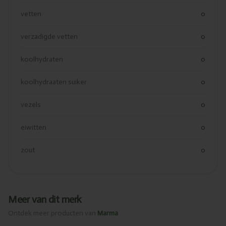
vetten
0
verzadigde vetten
0
koolhydraten
0
koolhydraaten suiker
0
vezels
0
eiwitten
0
zout
0
Meer van dit merk
Ontdek meer producten van
Marma