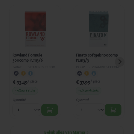
Ajouté
Ajouté
Rowland
Finato
Formule
softgels
300comp
100comp
PL1113/6
PL1113/3
Rowland Formule
Finato softgels 100comp
300comp PL1113/6
PL1113/3
PARAPHARMACIE
›
VITAMINES ET COMPLÉMENTS ALIMENTAIRES
PARAPHARMACIE
›
VITAMINES ET COMPLÉMENTS ALIMENTAIRES
€ 93,49
€ 37,99
/ pièce
/ pièce
-10%
per 6 stuks
-10%
per 6 stuks
Quantité
Quantité
Bekijk alles van Marma