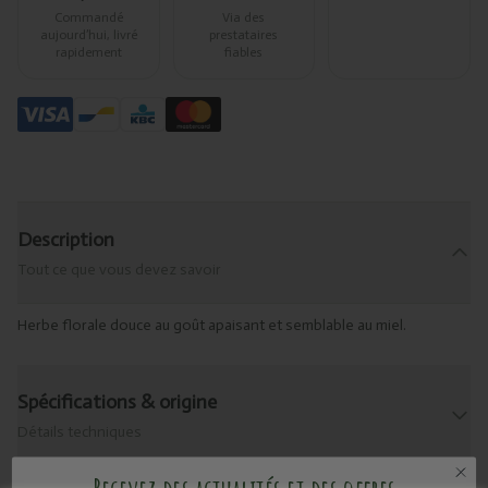
Commandé
Via des
aujourd’hui, livré
prestataires
rapidement
fiables
Description
Tout ce que vous devez savoir
Herbe florale douce au goût apaisant et semblable au miel.
Spécifications & origine
Détails techniques