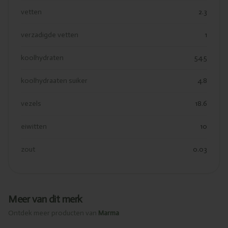
vetten
2.3
verzadigde vetten
1
koolhydraten
54.5
koolhydraaten suiker
4.8
vezels
18.6
eiwitten
10
zout
0.03
Meer van dit merk
Ontdek meer producten van
Marma