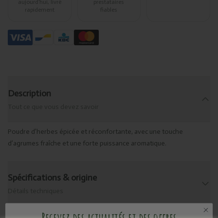
aujourd’hui, livré
prestataires
rapidement
fiables
Description
Tout ce que vous devez savoir
Poudre d’herbes épicée et réconfortante, avec une touche
d’agrumes fraîche et une forte puissance aromatique.
Spécifications & origine
Détails techniques