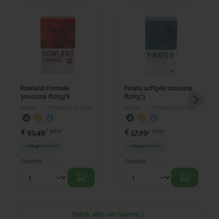
Ajouté
Ajouté
Rowland
Finato
Formule
softgels
300comp
100comp
PL1113/6
PL1113/3
Rowland Formule
Finato softgels 100comp
300comp PL1113/6
PL1113/3
PARAPHARMACIE
›
VITAMINES ET COMPLÉMENTS ALIMENTAIRES
PARAPHARMACIE
›
VITAMINES ET COMPLÉMENTS ALIMENTAIRES
€ 93,49
€ 37,99
/ pièce
/ pièce
-10%
per 6 stuks
-10%
per 6 stuks
Quantité
Quantité
Bekijk alles van Marma