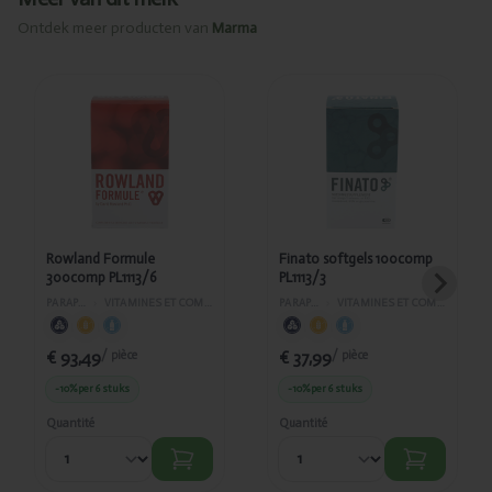
Ontdek meer producten van
Marma
Ajouté
Ajouté
Rowland
Finato
Formule
softgels
300comp
100comp
PL1113/6
PL1113/3
Rowland Formule
Finato softgels 100comp
300comp PL1113/6
PL1113/3
PARAPHARMACIE
›
VITAMINES ET COMPLÉMENTS ALIMENTAIRES
PARAPHARMACIE
›
VITAMINES ET COMPLÉMENTS ALIMENTAIRES
€ 93,49
€ 37,99
/ pièce
/ pièce
-10%
per 6 stuks
-10%
per 6 stuks
Quantité
Quantité