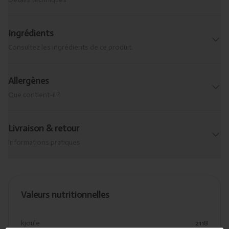
Ingrédients
Consultez les ingrédients de ce produit.
Allergènes
Que contient-il ?
Livraison & retour
Informations pratiques
Valeurs nutritionnelles
kjoule
2118