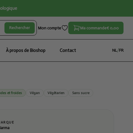
iologique
Rechercher
Mon compte
Ma commande
€ 0,00
À propos de Bioshop
Contact
NL
/
FR
des et froides
Végan
Végétarien
Sans sucre
MARQUE
arma