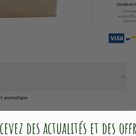
Livraison 
Comma
aujourd’hui,
rapidem
et aromatique.
cevez des actualités et des off