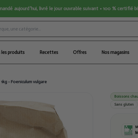
ndé aujourd’hui, livré le jour ouvrable suivant • 100 % certifié b
 les produits
Recettes
Offres
Nos magasins
 1kg - Foeniculum vulgare
Boissons chau
Sans gluten
M