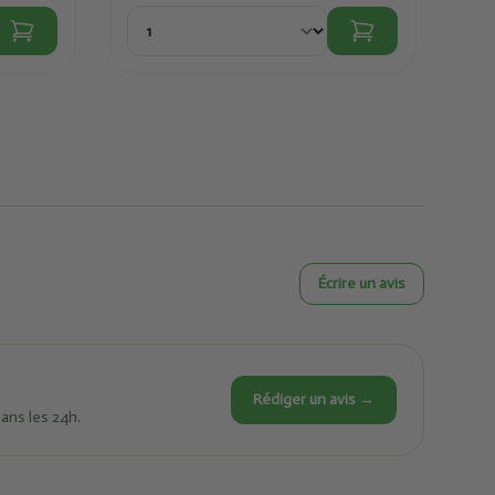
Écrire un avis
Rédiger un avis →
dans les 24h.