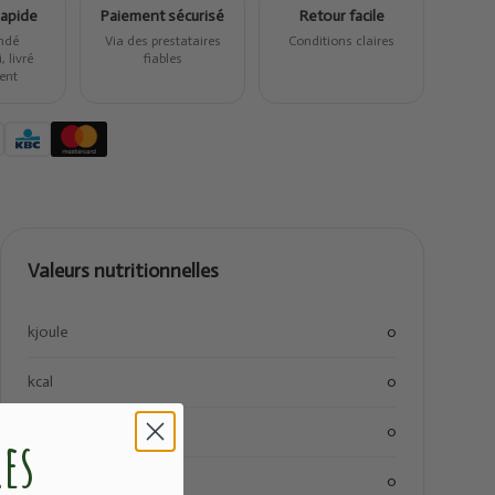
rapide
Paiement sécurisé
Retour facile
ndé
Via des prestataires
Conditions claires
 livré
fiables
ent
Valeurs nutritionnelles
kjoule
0
kcal
0
vetten
0
res
verzadigde vetten
0