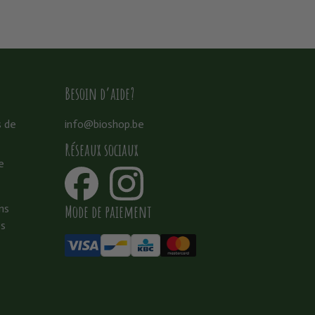
Besoin d’aide?
s de
info@bioshop.be
Réseaux sociaux
e
Mode de paiement
ns
es