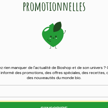
promotionnelles
cérémoniel
gratuit
z rien manquer de l'actualité de Bioshop et de son univers ?
z informé des promotions, des offres spéciales, des recettes,
 €, reçois du matcha cérémoniel Nutribel
des nouveautés du monde bio.
gratuit.
✅
100 % bio
ffre temporaire
à épuisement du stock