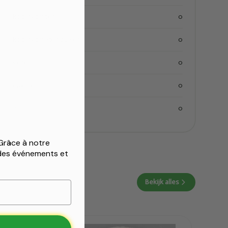
koolhydraten
0
koolhydraaten suiker
0
vezels
0
eiwitten
0
zout
0
 Grâce à notre
 des événements et
Bekijk alles