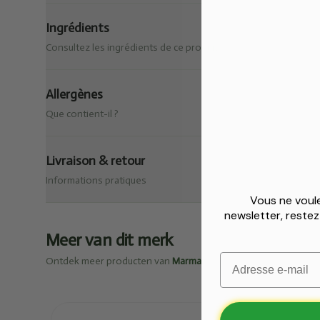
Ingrédients
Consultez les ingrédients de ce produit.
Allergènes
Que contient-il ?
Livraison & retour
Matcha 
🎁
Informations pratiques
Vous ne voule
newsletter, reste
Pour toute commande dès 25
Meer van dit merk
Email
Ontdek meer producten van
Marma
✅
O
✅
Jusqu’