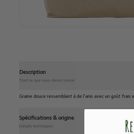
Description
Tout ce que vous devez savoir
Graine douce ressemblant à de l’anis avec un goût frais 
Spécifications & origine
Re
Détails techniques