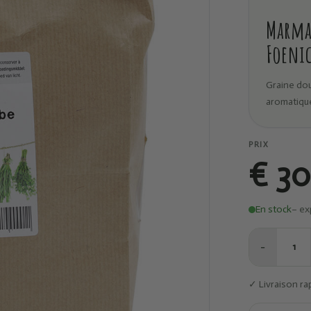
Marma 
Foeni
Graine dou
aromatiqu
PRIX
€ 30
En stock
– ex
−
1
✓ Livraison ra