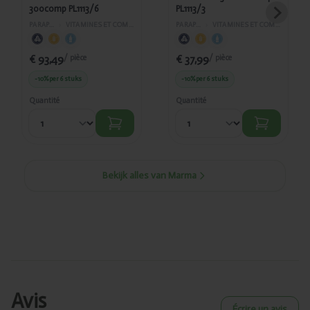
300comp PL1113/6
PL1113/3
PARAPHARMACIE
›
VITAMINES ET COMPLÉMENTS ALIMENTAIRES
PARAPHARMACIE
›
VITAMINES ET COMPLÉMENTS ALIMENTAIRES
€ 93,49
€ 37,99
/ pièce
/ pièce
-10%
per 6 stuks
-10%
per 6 stuks
Quantité
Quantité
Bekijk alles van Marma
Avis
Écrire un avis