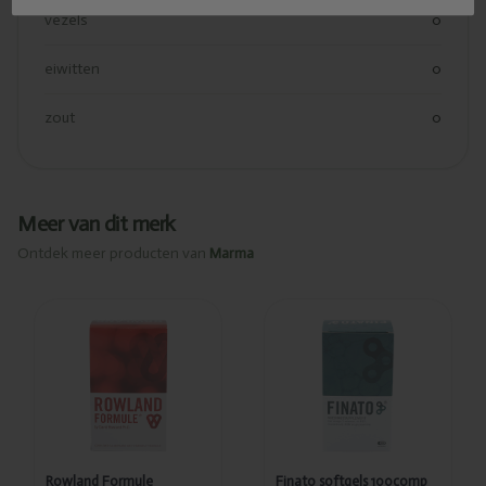
vezels
0
eiwitten
0
zout
0
Meer van dit merk
Ontdek meer producten van
Marma
Ajouté
Ajouté
Rowland
Finato
Formule
softgels
300comp
100comp
PL1113/6
PL1113/3
Rowland Formule
Finato softgels 100comp