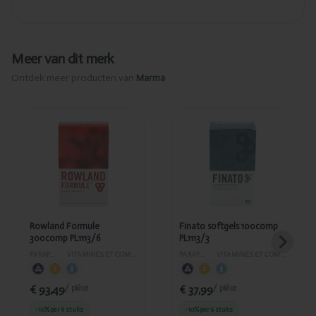
Meer van dit merk
Ontdek meer producten van
Marma
Ajouté
Ajouté
Rowland
Finato
Formule
softgels
300comp
100comp
PL1113/6
PL1113/3
Rowland Formule
Finato softgels 100comp
300comp PL1113/6
PL1113/3
PARAPHARMACIE
›
VITAMINES ET COMPLÉMENTS ALIMENTAIRES
PARAPHARMACIE
›
VITAMINES ET COMPLÉMENTS ALIMENTAIRES
€ 93,49
€ 37,99
/ pièce
/ pièce
-10%
per 6 stuks
-10%
per 6 stuks