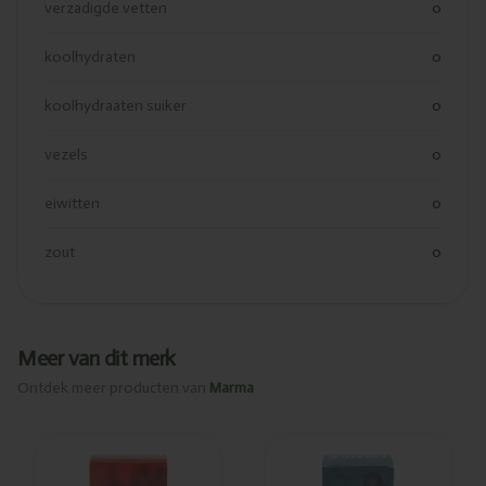
verzadigde vetten
0
koolhydraten
0
koolhydraaten suiker
0
vezels
0
eiwitten
0
zout
0
Meer van dit merk
Ontdek meer producten van
Marma
Ajouté
Ajouté
Rowland
Finato