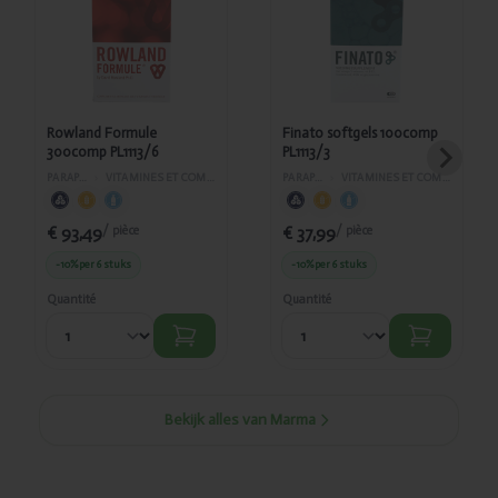
Formule
softgels
300comp
100comp
PL1113/6
PL1113/3
Rowland Formule
Finato softgels 100comp
300comp PL1113/6
PL1113/3
PARAPHARMACIE
›
VITAMINES ET COMPLÉMENTS ALIMENTAIRES
PARAPHARMACIE
›
VITAMINES ET COMPLÉMENTS ALIMENTAIRES
€ 93,49
€ 37,99
/ pièce
/ pièce
-10%
per 6 stuks
-10%
per 6 stuks
Quantité
Quantité
Bekijk alles van Marma