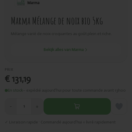
Marma
Marma Mélange de noix bio 5kg
Mélange varié de noix croquantes au goût plein et riche.
Bekijk alles van Marma
PRIX
€ 131,19
En stock
– expédié aujourd’hui pour toute commande avant 13h00
−
+
1
✓ Livraison rapide · Commandé aujourd’hui = livré rapidement