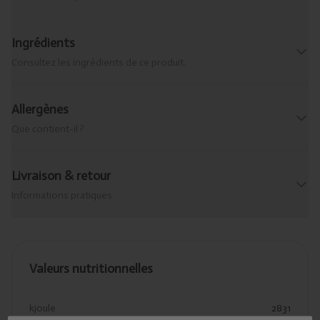
Ingrédients
Consultez les ingrédients de ce produit.
Allergènes
Que contient-il ?
Livraison & retour
Informations pratiques
Valeurs nutritionnelles
kjoule
2831