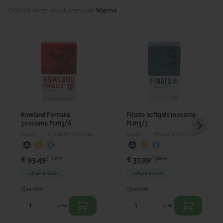
Ontdek meer producten van
Marma
Ajouté
Ajouté
Rowland
Finato
Formule
softgels
300comp
100comp
PL1113/6
PL1113/3
Rowland Formule
Finato softgels 100comp
300comp PL1113/6
PL1113/3
PARAPHARMACIE
›
VITAMINES ET COMPLÉMENTS ALIMENTAIRES
PARAPHARMACIE
›
VITAMINES ET COMPLÉMENTS ALIMENTAIRES
€ 93,49
€ 37,99
/ pièce
/ pièce
-10%
per 6 stuks
-10%
per 6 stuks
Quantité
Quantité