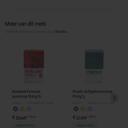
Meer van dit merk
Ontdek meer producten van
Marma
Ajouté
Ajouté
Rowland
Finato
Formule
softgels
300comp
100comp
PL1113/6
PL1113/3
Rowland Formule
Finato softgels 100comp
300comp PL1113/6
PL1113/3
PARAPHARMACIE
›
VITAMINES ET COMPLÉMENTS ALIMENTAIRES
PARAPHARMACIE
›
VITAMINES ET COMPLÉMENTS ALIMENTAIRES
€ 93,49
€ 37,99
/ pièce
/ pièce
-10%
per 6 stuks
-10%
per 6 stuks