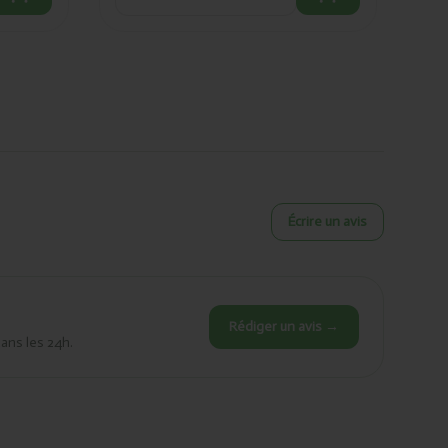
Écrire un avis
Rédiger un avis →
dans les 24h.