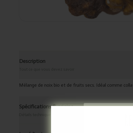
Description
Tout ce que vous devez savoir
Mélange de noix bio et de fruits secs. Idéal comme collat
Spécifications & origine
Re
Détails techniques