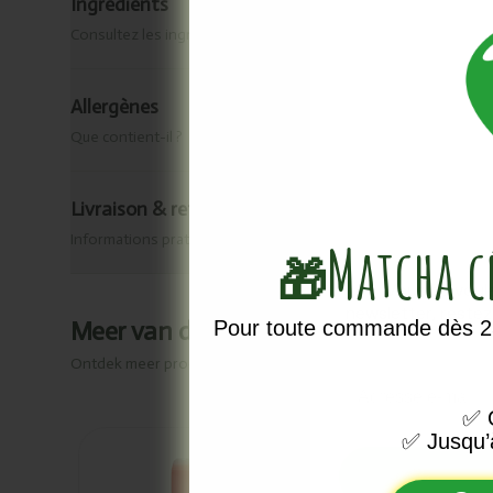
Ingrédients
Consultez les ingrédients de ce produit.
Allergènes
Que contient-il ?
Livraison & retour
Informations pratiques
Matcha 
🎁
Vous ne voule
newsletter, reste
Meer van dit merk
Pour toute commande dès 25
Ontdek meer producten van
Marma
Email
✅
O
✅
Jusqu’
Ajouté
Ajou
Rowland
Fin