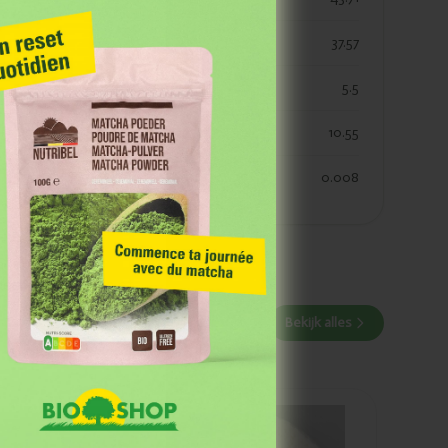
koolhydraaten suiker
37.57
vezels
5.5
eiwitten
10.55
zout
0.008
 Grâce à notre
 des événements et
Bekijk alles
Ajouté
Marma Farine