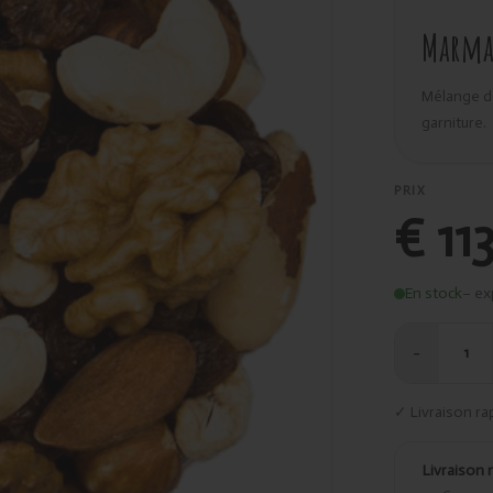
Marma
Mélange de
garniture.
PRIX
€ 11
En stock
– ex
−
1
✓ Livraison ra
Livraison 