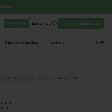
iologique
Rechercher
Mon compte
Ma commande
€ 0,00
À propos de Bioshop
Contact
NL
/
FR
ands conditionnements
Végan
Végétarien
Bio
MARQUE
arma