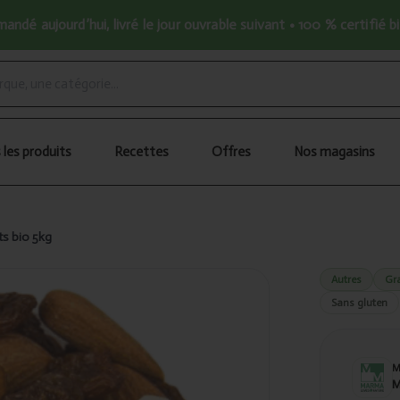
ndé aujourd’hui, livré le jour ouvrable suivant • 100 % certifié b
 les produits
Recettes
Offres
Nos magasins
s bio 5kg
Autres
Gr
Sans gluten
M