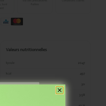
ndé
Via des prestataires
Conditions claires
 livré
fiables
ent
Valeurs nutritionnelles
kjoule
2047
kcal
497
vetten
30
res
verzadigde vetten
3.58
koolhydraten
43.71