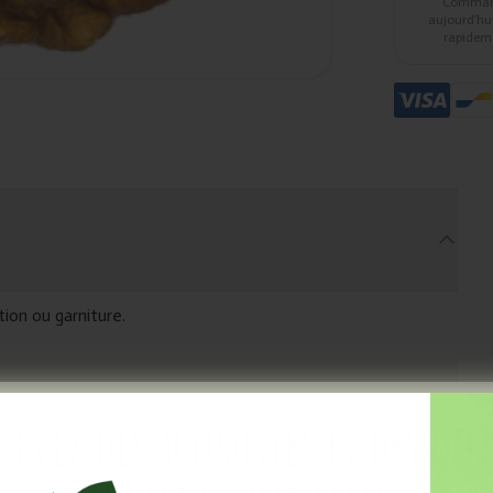
Comma
aujourd’hui,
rapidem
ion ou garniture.
cevez des actualités et des off