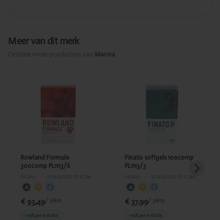
Meer van dit merk
Ontdek meer producten van
Marma
Ajouté
Ajouté
Rowland
Finato
Formule
softgels
300comp
100comp
PL1113/6
PL1113/3
Rowland Formule
Finato softgels 100comp
300comp PL1113/6
PL1113/3
PARAPHARMACIE
›
VITAMINES ET COMPLÉMENTS ALIMENTAIRES
PARAPHARMACIE
›
VITAMINES ET COMPLÉMENTS ALIMENTAIRES
€ 93,49
€ 37,99
/ pièce
/ pièce
-10%
per 6 stuks
-10%
per 6 stuks