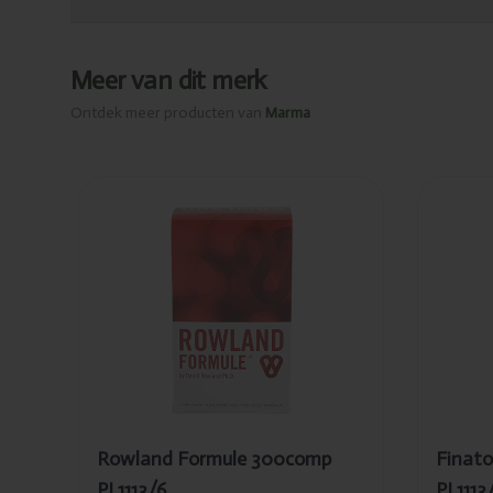
Meer van dit merk
Ontdek meer producten van
Marma
Ajouté
Ajou
Rowland
Fin
Formule
sof
300comp
10
PL1113/6
PL1
Rowland Formule 300comp
Finato
PL1113/6
PL1113