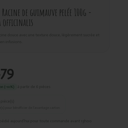
Racine de guimauve pelée 100g -
a officinalis
cine douce avec une texture douce, légèrement sucrée et
en infusions.
,79
à partir de 6 pièces
on (-10%)
pièce(s)
(s) pour bénéficier de l’avantage carton.
pédié aujourd’hui pour toute commande avant 13h00