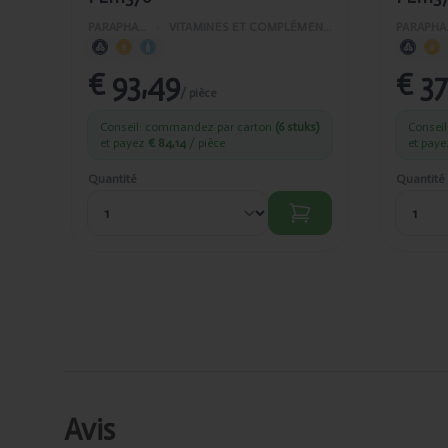
PARAPHARMACIE
›
VITAMINES ET COMPLÉMENTS ALIMENTAIRES
PAR
€ 93,49
€ 37
/ pièce
Conseil: commandez par carton
(6 stuks)
Consei
et payez
€ 84,14
/ pièce
et pay
Quantité
Quantité
Avis