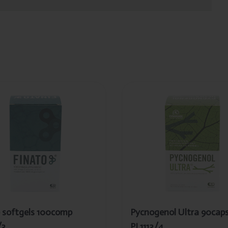
té
Ajouté
ato
Pycnogenol
tgels
Ultra 90caps
0comp
PL1113/4
113/3
 softgels 100comp
Pycnogenol Ultra 90cap
/3
PL1113/4