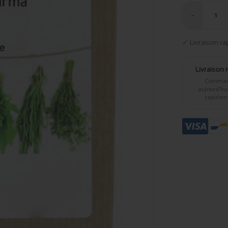
−
1
✓ Livraison ra
Livraison 
Comma
aujourd’hui,
rapidem