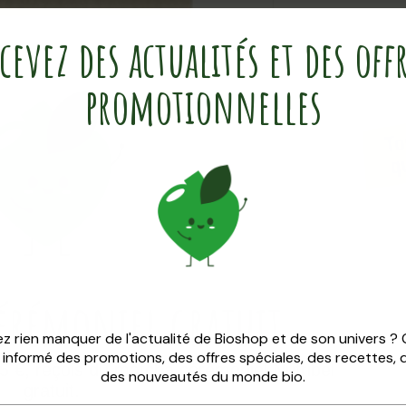
cevez des actualités et des off
promotionnelles
cérémoniel
gratuit
z rien manquer de l'actualité de Bioshop et de son univers ?
z informé des promotions, des offres spéciales, des recettes,
 €, reçois du matcha cérémoniel Nutribel
des nouveautés du monde bio.
gratuit.