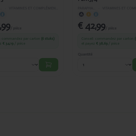
APHARMACIE
›
VITAMINES ET COMPLÉMENTS ALIMENTAIRES
PARAPHARMACIE
›
,99
€ 42,99
/ pièce
/ pièce
l: commandez par carton
(6 stuks)
Conseil: commandez par carton
(
ez
€ 34,19
/ pièce
et payez
€ 38,69
/ pièce
Quantité