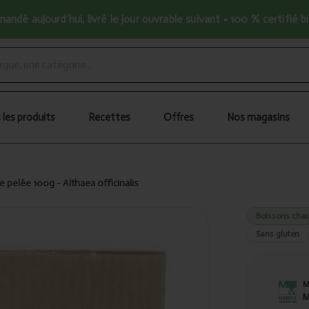
ndé aujourd’hui, livré le jour ouvrable suivant • 100 % certifié b
 les produits
Recettes
Offres
Nos magasins
 pelée 100g - Althaea officinalis
Boissons chau
Sans gluten
M