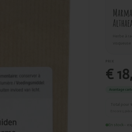
Marma 
Althae
Herbe à ra
visqueuse 
PRIX
€ 18
Avantage cart
Total pour
1
Encore
5
pièce
En stock
– ex