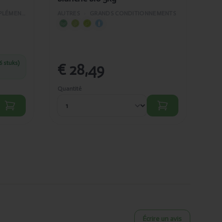
VITAMINES ET COMPLÉMENTS ALIMENTAIRES
AUTRES
›
GRANDS CONDITIONNEMENTS
6 stuks)
€ 28,49
€
Quantité
Quan
Écrire un avis