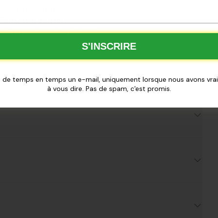
✅
100 % bio
ffre temporaire
t sucrée et visqueuse en infusions.
à épuisement du stock
S'INSCRIRE
mmandez dès
maintenant
 de temps en temps un e-mail, uniquement lorsque nous avons vr
à vous dire. Pas de spam, c'est promis.