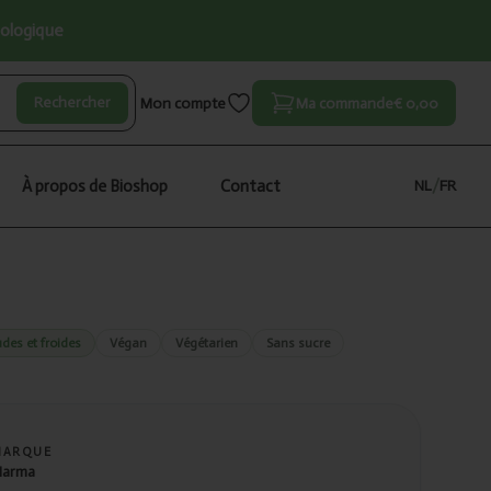
iologique
Rechercher
Mon compte
Ma commande
€ 0,00
À propos de Bioshop
Contact
NL
/
FR
des et froides
Végan
Végétarien
Sans sucre
MARQUE
arma