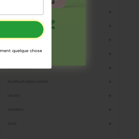
kjoule
0
kcal
0
vetten
0
aiment quelque chose
verzadigde vetten
0
koolhydraten
0
koolhydraaten suiker
0
vezels
0
eiwitten
0
zout
0