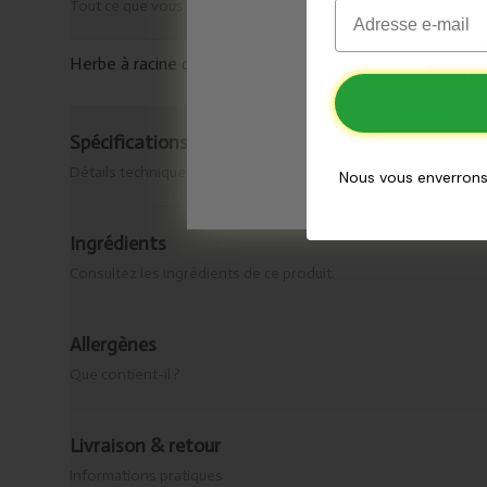
Email
Tout ce que vous devez savoir
✅
O
Herbe à racine douce avec une texture douce, légèremen
✅
Jusqu’
Co
Spécifications & origine
Détails techniques
Nous vous enverrons
Ingrédients
Consultez les ingrédients de ce produit.
Allergènes
Que contient-il ?
Livraison & retour
Informations pratiques