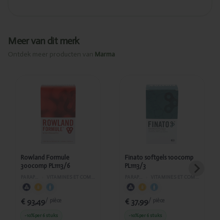
Meer van dit merk
Ontdek meer producten van
Marma
Ajouté
Ajouté
Rowland
Finato
Formule
softgels
300comp
100comp
PL1113/6
PL1113/3
Rowland Formule
Finato softgels 100comp
300comp PL1113/6
PL1113/3
PARAPHARMACIE
›
VITAMINES ET COMPLÉMENTS ALIMENTAIRES
PARAPHARMACIE
›
VITAMINES ET COMPLÉMENTS ALIMENTAIRES
€ 93,49
€ 37,99
/ pièce
/ pièce
-10%
per 6 stuks
-10%
per 6 stuks