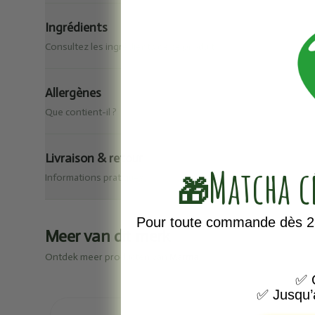
Ingrédients
Consultez les ingrédients de ce produit.
Allergènes
Que contient-il ?
Livraison & retour
Matcha 
🎁
Informations pratiques
Pour toute commande dès 25
Meer van dit merk
Ontdek meer producten van
Marma
✅
O
✅
Jusqu’