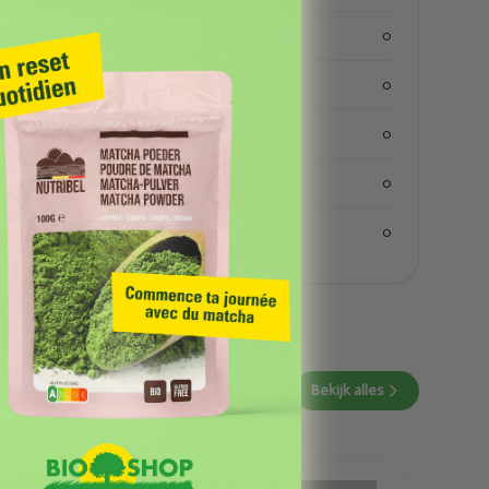
koolhydraten
0
koolhydraaten suiker
0
vezels
0
eiwitten
0
zout
0
Bekijk alles