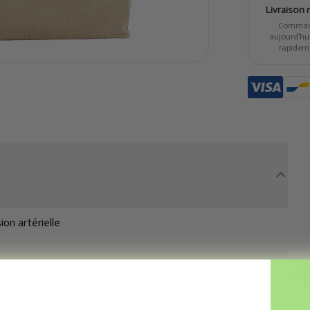
Livraison 
Comma
aujourd’hui,
rapidem
on artérielle