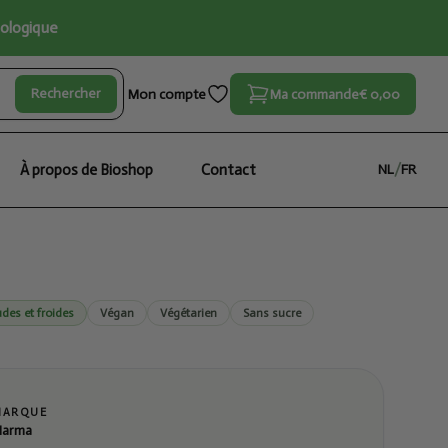
iologique
Rechercher
Mon compte
Ma commande
€ 0,00
À propos de Bioshop
Contact
NL
/
FR
des et froides
Végan
Végétarien
Sans sucre
MARQUE
arma