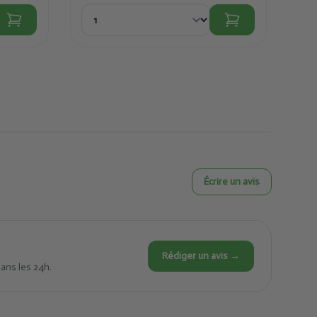
Écrire un avis
Rédiger un avis →
dans les 24h.