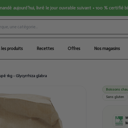
ndé aujourd’hui, livré le jour ouvrable suivant • 100 % certifié b
 les produits
Recettes
Offres
Nos magasins
pé 1kg - Glycyrrhiza glabra
Boissons chau
Sans gluten
M