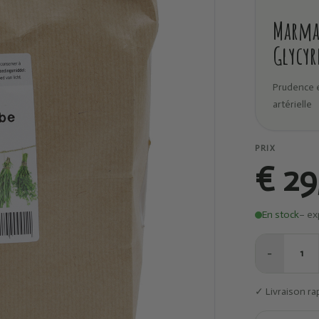
Marma 
Glycyr
Prudence 
artérielle
PRIX
€ 29
En stock
– ex
−
1
✓ Livraison ra