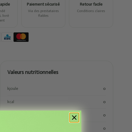
rapide
Paiement sécurisé
Retour facile
ndé
Via des prestataires
Conditions claires
 livré
fiables
ent
Valeurs nutritionnelles
kjoule
0
kcal
0
vetten
0
verzadigde vetten
0