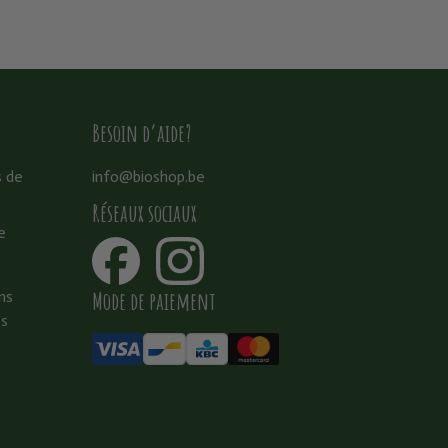
Besoin d’aide?
s de
info@bioshop.be
Réseaux sociaux
e
Mode de paiement
ns
es