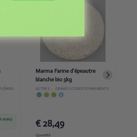
Ajouté
Marma Farine
d'épeautre
blanche bio
5kg
s
Marma Farine d'épeautre
Ma
blanche bio 5kg
AUT
VITAMINES ET COMPLÉMENTS ALIMENTAIRES
AUTRES
›
GRANDS CONDITIONNEMENTS
6 stuks)
€ 28,49
€
Quantité
Quan