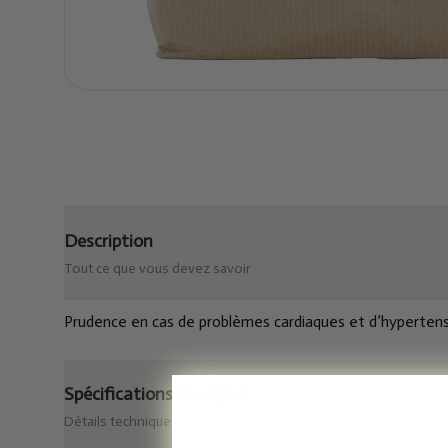
Description
Tout ce que vous devez savoir
Prudence en cas de problèmes cardiaques et d’hypertensi
Spécifications & origine
Détails techniques