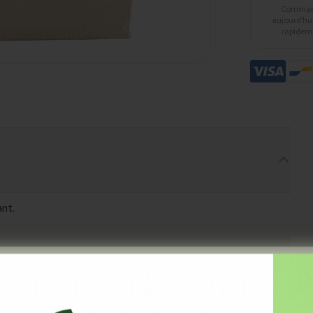
Comma
aujourd’hui,
rapidem
nt.
cevez des actualités et des off