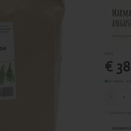
Marma 
angust
Une gousse
PRIX
€ 38
En stock
– ex
−
1
✓ Livraison ra
Livraison 