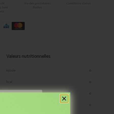
ndé
Via des prestataires
Conditions claires
 livré
fiables
ent
Valeurs nutritionnelles
kjoule
0
kcal
0
vetten
0
res
verzadigde vetten
0