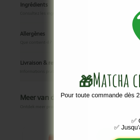
Ingrédients
Consultez les ingrédients de ce produit.
Allergènes
Que contient-il ?
Livraison & retour
Matcha 
Informations pratiques
🎁
Vous ne voule
newsletter, reste
Pour toute commande dès 25
Meer van dit merk
Ontdek meer producten van
Marma
Email
✅
O
✅
Jusqu’
Ajouté
Ajou
Rowland
Fin