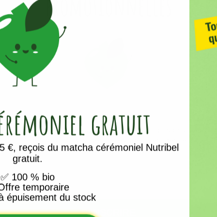
promotionnelles
cérémoniel
gratuit
z rien manquer de l'actualité de Bioshop et de son univers ?
z informé des promotions, des offres spéciales, des recettes,
 €, reçois du matcha cérémoniel Nutribel
des nouveautés du monde bio.
gratuit.
✅
100 % bio
ffre temporaire
à épuisement du stock
té
Ajouté
S'INSCRIRE
ato
Pycnogenol