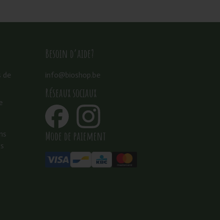
Besoin d’aide?
s de
info@bioshop.be
Réseaux sociaux
e
Mode de paiement
ns
es