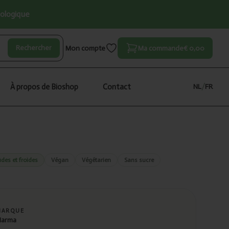
iologique
Rechercher
Mon compte
Ma commande
€ 0,00
À propos de Bioshop
Contact
NL
/
FR
des et froides
Végan
Végétarien
Sans sucre
MARQUE
arma