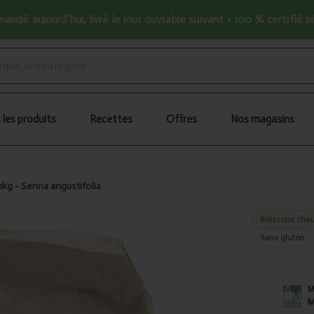
ndé aujourd’hui, livré le jour ouvrable suivant • 100 % certifié b
 les produits
Recettes
Offres
Nos magasins
1kg - Senna angustifolia
Boissons chau
Sans gluten
M