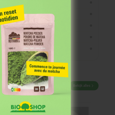
koolhydraten
0
koolhydraaten suiker
0
vezels
0
eiwitten
0
zout
0
 Grâce à notre
 des événements et
Bekijk alles
Ajouté
Marma Farine