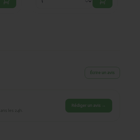
Écrire un avis
Rédiger un avis →
dans les 24h.