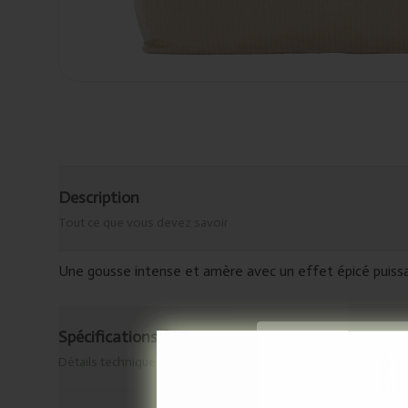
Description
Tout ce que vous devez savoir
Une gousse intense et amère avec un effet épicé puissa
Spécifications & origine
Re
Détails techniques