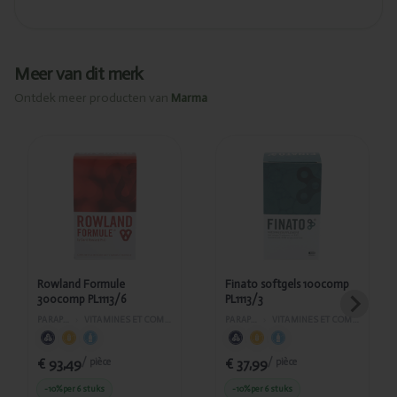
Meer van dit merk
Ontdek meer producten van
Marma
Ajouté
Ajouté
Rowland
Finato
Formule
softgels
300comp
100comp
PL1113/6
PL1113/3
Rowland Formule
Finato softgels 100comp
300comp PL1113/6
PL1113/3
PARAPHARMACIE
›
VITAMINES ET COMPLÉMENTS ALIMENTAIRES
PARAPHARMACIE
›
VITAMINES ET COMPLÉMENTS ALIMENTAIRES
€ 93,49
€ 37,99
/ pièce
/ pièce
-10%
per 6 stuks
-10%
per 6 stuks