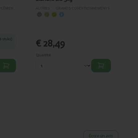
VITAMINES ET COMPLÉMENTS ALIMENTAIRES
AUTRES
›
GRANDS CONDITIONNEMENTS
6 stuks)
€ 28,49
€
Quantité
Quan
Écrire un avis