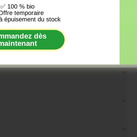
✅
100 % bio
ffre temporaire
isée dans les tisanes.
à épuisement du stock
S'INSCRIRE
mmandez dès
maintenant
 de temps en temps un e-mail, uniquement lorsque nous avons vr
à vous dire. Pas de spam, c'est promis.