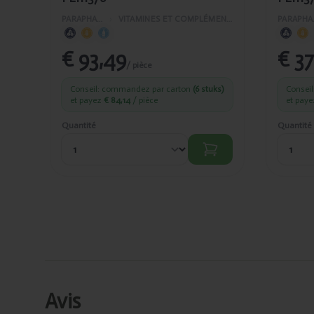
PARAPHARMACIE
›
VITAMINES ET COMPLÉMENTS ALIMENTAIRES
PAR
€ 93,49
€ 37
/ pièce
Conseil: commandez par carton
(6 stuks)
Consei
et payez
€ 84,14
/ pièce
et pay
Quantité
Quantité
Avis