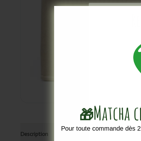
Re
Matcha 
🎁
Vous ne voule
newsletter, reste
Pour toute commande dès 25
Description