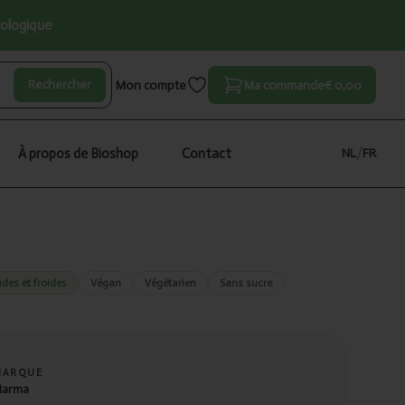
iologique
Rechercher
Mon compte
Ma commande
€ 0,00
À propos de Bioshop
Contact
NL
/
FR
des et froides
Végan
Végétarien
Sans sucre
MARQUE
arma