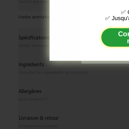
Email
Tout ce que vous devez savoir
✅
O
Herbe aromatique au goût légèrement amer, souvent util
✅
Jusqu’
Co
Spécifications & origine
Détails techniques
Nous vous enverrons
Ingrédients
Consultez les ingrédients de ce produit.
Allergènes
Que contient-il ?
Livraison & retour
Informations pratiques