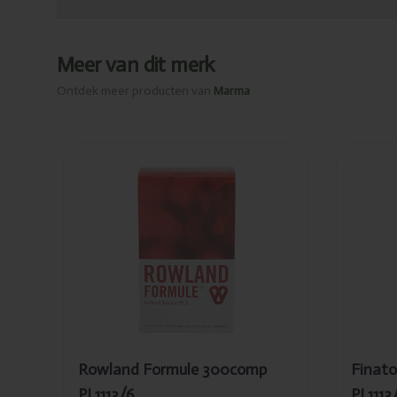
Meer van dit merk
Ontdek meer producten van
Marma
Ajouté
Ajou
Rowland
Fin
Formule
sof
300comp
10
PL1113/6
PL1
Rowland Formule 300comp
Finato
PL1113/6
PL1113