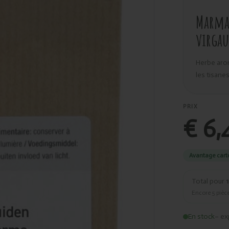
Marma 
virgau
Herbe arom
les tisanes
PRIX
€ 6,
Avantage cart
Total pour
1
Encore
5
pièce
En stock
– ex