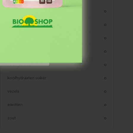
kjoule
0
kcal
0
vetten
0
aiment quelque chose
verzadigde vetten
0
koolhydraten
0
koolhydraaten suiker
0
vezels
0
eiwitten
0
zout
0