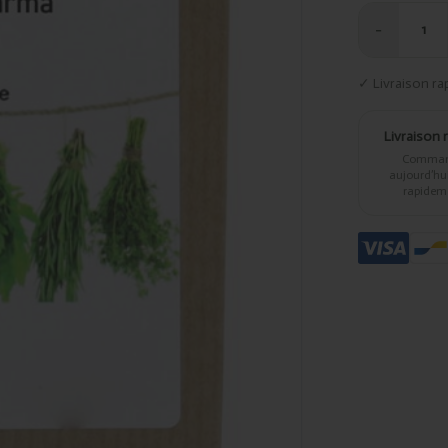
−
1
✓ Livraison ra
Livraison 
Comma
aujourd’hui,
rapidem