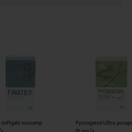
té
Ajouté
ato
Pycnogenol
tgels
Ultra 90caps
0comp
PL1113/4
113/3
 softgels 100comp
Pycnogenol Ultra 90cap
/3
PL1113/4