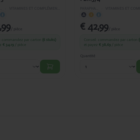
APHARMACIE
›
VITAMINES ET COMPLÉMENTS ALIMENTAIRES
PARAPHARMACIE
›
,99
€ 42,99
/ pièce
/ pièce
l: commandez par carton
(6 stuks)
Conseil: commandez par carton
(
ez
€ 34,19
/ pièce
et payez
€ 38,69
/ pièce
Quantité