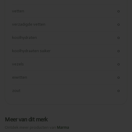
vetten
0
verzadigde vetten
0
koolhydraten
0
koolhydraaten suiker
0
vezels
0
eiwitten
0
zout
0
Meer van dit merk
Ontdek meer producten van
Marma