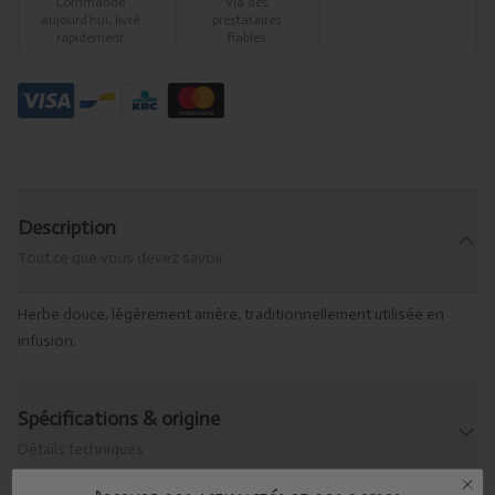
Commandé
Via des
aujourd’hui, livré
prestataires
rapidement
fiables
Description
Tout ce que vous devez savoir
Herbe douce, légèrement amère, traditionnellement utilisée en
infusion.
Spécifications & origine
Détails techniques