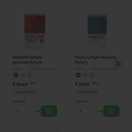
Ajouté
Ajouté
Rowland
Finato
Formule
softgels
300comp
100comp
PL1113/6
PL1113/3
Rowland Formule
Finato softgels 100comp
300comp PL1113/6
PL1113/3
PARAPHARMACIE
›
VITAMINES ET COMPLÉMENTS ALIMENTAIRES
PARAPHARMACIE
›
VITAMINES ET COMPLÉMENTS ALIMENTAIRES
€ 93,49
€ 37,99
/ pièce
/ pièce
-10%
per 6 stuks
-10%
per 6 stuks
Quantité
Quantité