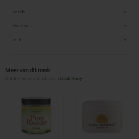
vezels
0
eiwitten
0
zout
0
Meer van dit merk
Ontdek meer producten van
Jacob Hooy
Toegevoegd
Toegevoegd
Jacob Hooy
Jacob Hooy
Inuline 150g
Goudsbloemzalf
100ml