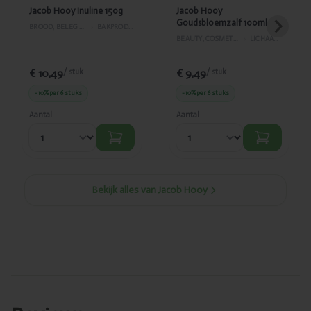
Jacob Hooy Inuline 150g
Jacob Hooy
Goudsbloemzalf 100ml
BROOD, BELEG EN GEBAK
›
BAKPRODUCTEN
BEAUTY, COSMETICA EN LICHAAMVERZORGING
›
LICHAAMSVERZORGING
€ 10,49
€ 9,49
/ stuk
/ stuk
-10%
per 6 stuks
-10%
per 6 stuks
Aantal
Aantal
Bekijk alles van Jacob Hooy