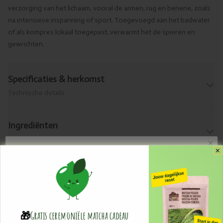
verzorging van het lichaam, vooral de armen, rug en benene, zoals
na intensieve inspanning of sport. Toegevoegd aan het badwater
of als kompres lokaal toegepast, verwarmt het de spieren en
gewrichten.
Specificaties & herkomst
Technische details
Ingrediënten
Bekijk de ingrediënten van dit product.
Ontvang Updates en Promo's
Levering & retour
Praktische info
🎁
Gratis ceremoniële ​matcha cadeau