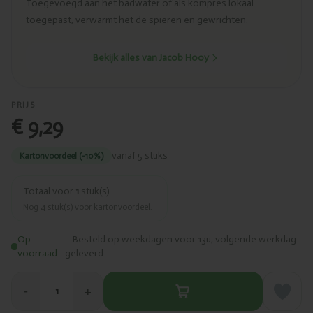
Toegevoegd aan het badwater of als kompres lokaal
toegepast, verwarmt het de spieren en gewrichten.
Bekijk alles van Jacob Hooy
PRIJS
€ 9,29
vanaf 5 stuks
Kartonvoordeel (-10%)
Totaal voor
1
stuk(s)
Nog
4
stuk(s) voor kartonvoordeel.
Op
– Besteld op weekdagen voor 13u, volgende werkdag
voorraad
geleverd
−
+
1