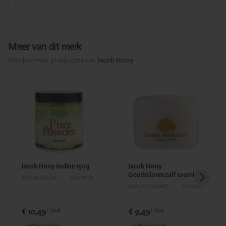
Meer van dit merk
Ontdek meer producten van
Jacob Hooy
Toegevoegd
Toegevoegd
Jacob Hooy
Jacob Hooy
Inuline 150g
Goudsbloemzalf
100ml
Jacob Hooy Inuline 150g
Jacob Hooy
Goudsbloemzalf 100ml
BROOD, BELEG EN GEBAK
›
BAKPRODUCTEN
BEAUTY, COSMETICA EN LICHAAMVERZORGING
›
LICHAAMSVERZORGING
€ 10,49
€ 9,49
/ stuk
/ stuk
-10%
per 6 stuks
-10%
per 6 stuks