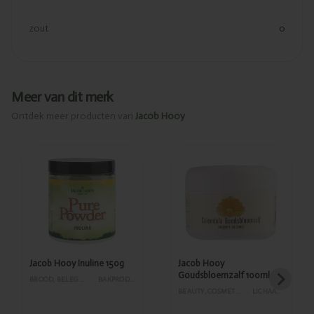
zout
0
Meer van dit merk
Ontdek meer producten van
Jacob Hooy
Toegevoegd
Toegevoegd
Jacob Hooy
Jacob Hooy
Inuline 150g
Goudsbloemzalf
100ml
Jacob Hooy Inuline 150g
Jacob Hooy
Goudsbloemzalf 100ml
BROOD, BELEG EN GEBAK
›
BAKPRODUCTEN
BEAUTY, COSMETICA EN LICHAAMVERZORGING
›
LICHAAMSVERZORGING