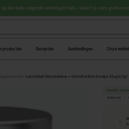
13u besteld, volgende werkdag in huis • Vanaf 25 euro gratis pr
le producten
Recepten
Aanbiedingen
Onze winke
 supplementen
/
Lucovitaal Glucosamine + chondroïtine 60caps AS472/157
Beauty, cosme
Suikervrij
L