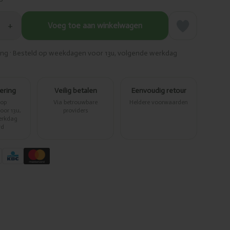
+
Voeg toe aan winkelwagen
ring · Besteld op weekdagen voor 13u, volgende werkdag
vering
Veilig betalen
Eenvoudig retour
 op
Via betrouwbare
Heldere voorwaarden
or 13u,
providers
erkdag
rd