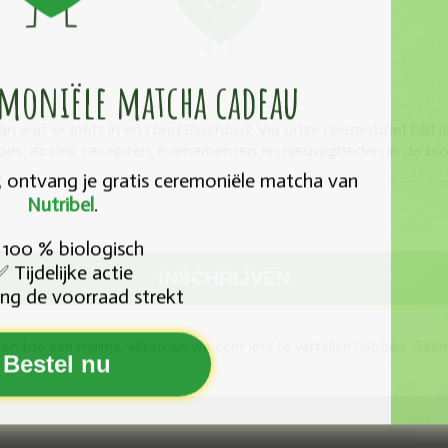
e normale werking van het kraakbeen.
emoniële ​matcha cadeau
van wat er leeft in en rond Bioshop? Via onze nieuwsbrief blijf
ies, acties, recepten, evenementen en nieuwigheden in de bio
25 ontvang je gratis ceremoniële matcha van
Nutribel
.
100 % biologisch
Tijdelijke actie
✅
INSCHRIJVEN
ng de voorraad strekt
 en toe een mailtje, alleen als we echt iets te vertellen hebben. Gee
Bestel nu