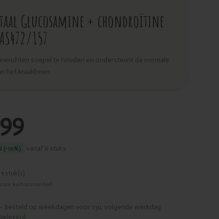
itaal Glucosamine + chondroïtine
 AS472/157
gewrichten soepel te houden en ondersteunt de normale
an het kraakbeen.
,99
vanaf 6 stuks
l (-10%)
r
1
stuk(s)
 voor kartonvoordeel.
– Besteld op weekdagen voor 13u, volgende werkdag
geleverd