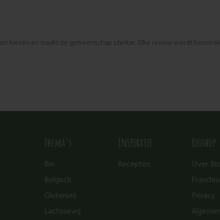
eren kiezen en maakt de gemeenschap sterker. Elke review wordt beoorde
Thema’s
Inspiratie
Bioshop
Bio
Recepten
Over Bi
Belgisch
Franchis
Glutenvrij
Privacy
Lactosevrij
Algeme