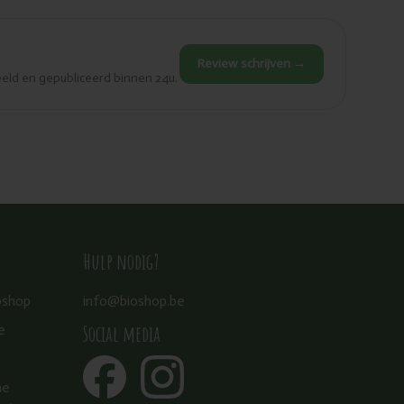
Review schrijven →
eld en gepubliceerd binnen 24u.
Hulp nodig?
oshop
info@bioshop.be
Social media
e
ne