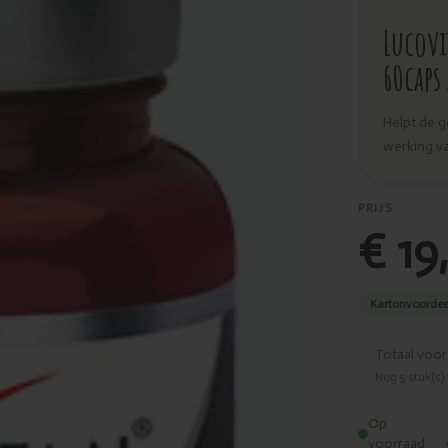
Lucov
60caps
Helpt de 
werking v
PRIJS
€ 19
Kartonvoordee
Totaal voo
Nog
5
stuk(s)
Op
voorraad