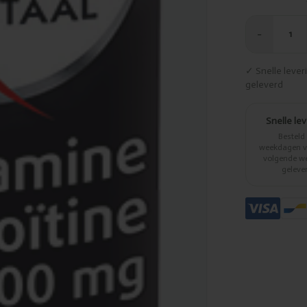
−
1
✓ Snelle leve
geleverd
Snelle le
Besteld
weekdagen vo
volgende w
geleve