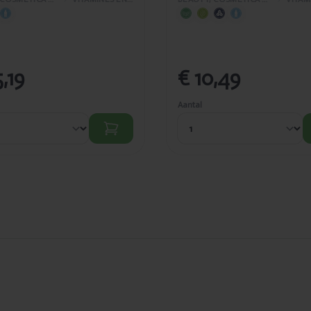
,19
€ 10,49
Aantal