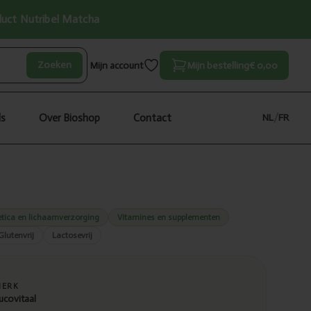
oduct Nutribel Matcha
Zoeken
Mijn account
Mijn bestelling
€ 0,00
ls
Over Bioshop
Contact
NL
/
FR
tica en lichaamverzorging
Vitamines en supplementen
Glutenvrij
Lactosevrij
MERK
ucovitaal