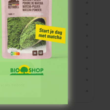
kjoule
0
kcal
0
vetten
0
 je op de hoogte van
verzadigde vetten
0
wereld.
koolhydraten
0
koolhydraaten suiker
0
vezels
0
eiwitten
0
n spam, beloofd.
zout
0