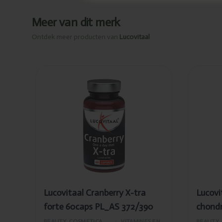
Meer van dit merk
Ontdek meer producten van
Lucovitaal
Toegevoegd
Toeg
Lucovitaal
Luco
Cranberry X-
Gluc
tra forte
chon
60caps PL_AS
150
372/390
120t
AS47
Lucovitaal Cranberry X-tra
Lucovi
forte 60caps PL_AS 372/390
chond
120tab
BEAUTY, COSMETICA EN LICHAAMVERZORGING
›
VITAMINES EN SUPPLEMENTEN