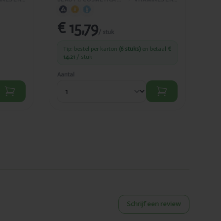
€ 15,79
€
/ stuk
Tip: bestel per karton
(6 stuks)
en betaal
€
Ti
14,21
/ stuk
43
Aantal
Aant
Schrijf een review