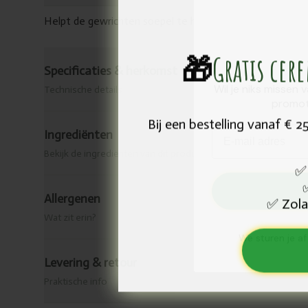
Helpt de gewrichten soepel te houden en ondersteunt d
🎁
Gratis cer
Specificaties & herkomst
Wil je niks missen 
Technische details
promot
Bij een bestelling vanaf € 
Email
Ingrediënten
Bekijk de ingrediënten van dit product.
✅
Allergenen
Zola
✅
Wat zit erin?
We sturen je af
Levering & retour
Praktische info