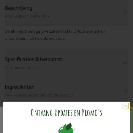
Beschrijving
Alles wat je moet weten
Combineert omega 3 vetzuren met knoflookextract en
ondersteunt hart en bloedvaten.
Specificaties & herkomst
Technische details
Ingrediënten
Bekijk de ingrediënten van dit product.
Ontvang Updates en Promo's
Allergenen
Wat zit erin?