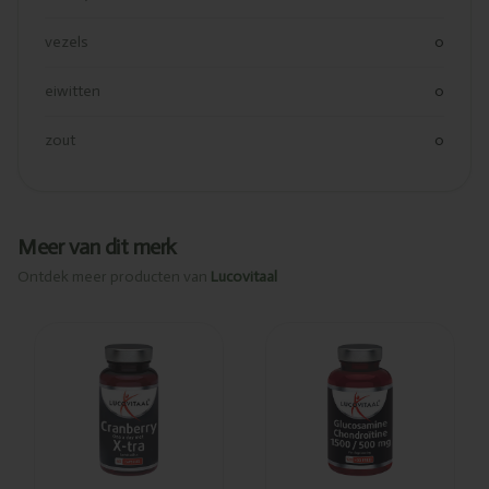
vezels
0
eiwitten
0
zout
0
Meer van dit merk
Ontdek meer producten van
Lucovitaal
Toegevoegd
Toegevoegd
Lucovitaal
Lucovitaal
Cranberry X-
Glucosamine +
tra forte
chondroïtine
60caps
1500mg/500mg
PL_AS
120tabl + 30gratis
372/390
AS472/157