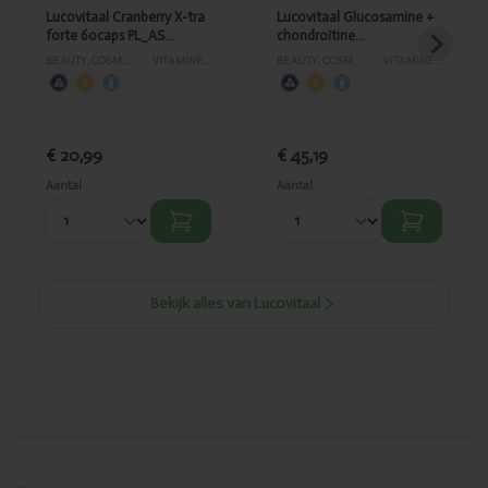
Lucovitaal Cranberry X-tra
Lucovitaal Glucosamine +
forte 60caps PL_AS
chondroïtine
372/390
1500mg/500mg 120tabl +
BEAUTY, COSMETICA EN LICHAAMVERZORGING
›
VITAMINES EN SUPPLEMENTEN
BEAUTY, COSMETICA EN LICHAAMVERZORGING
›
VITAMINES EN SUPPLEMENTEN
30gratis AS472/157
€ 20,99
€ 45,19
Aantal
Aantal
Bekijk alles van Lucovitaal