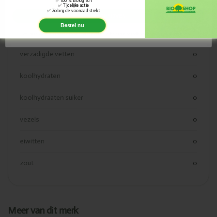
100 % biologisch
✅
Tijdelijke actie
✅
kcal
0
Zolang de voorraad strekt
✅
INSCHRIJVEN
Bestel nu
vetten
0
We sturen je af en toe een mailtje, alleen als we echt iets te vertellen hebben. Geen spam, beloofd.
verzadigde vetten
0
koolhydraten
0
koolhydraaten suiker
0
vezels
0
eiwitten
0
zout
0
Meer van dit merk