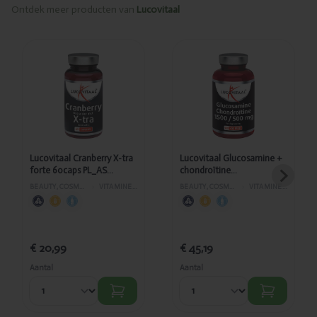
Ontdek meer producten van
Lucovitaal
Toegevoegd
Toegevoegd
Lucovitaal
Lucovitaal
Cranberry X-
Glucosamine +
tra forte
chondroïtine
60caps
1500mg/500mg
PL_AS
120tabl + 30gratis
372/390
AS472/157
Lucovitaal Cranberry X-tra
Lucovitaal Glucosamine +
forte 60caps PL_AS
chondroïtine
372/390
1500mg/500mg 120tabl +
BEAUTY, COSMETICA EN LICHAAMVERZORGING
›
VITAMINES EN SUPPLEMENTEN
BEAUTY, COSMETICA EN LICHAAMVERZORGING
›
VITAMINES EN SUPPLEMENTEN
30gratis AS472/157
€ 20,99
€ 45,19
Aantal
Aantal