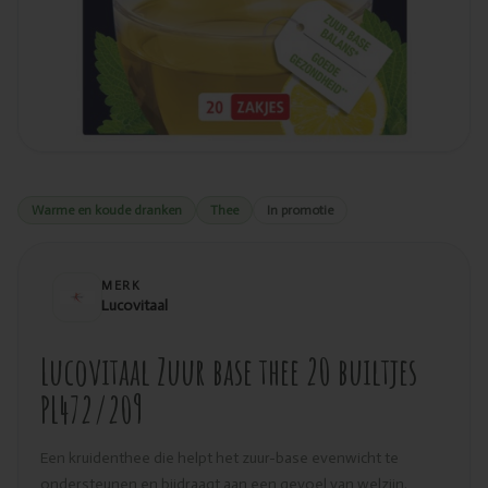
Warme en koude dranken
Thee
In promotie
MERK
Lucovitaal
Lucovitaal Zuur base thee 20 builtjes
PL472/209
Een kruidenthee die helpt het zuur-base evenwicht te
ondersteunen en bijdraagt aan een gevoel van welzijn.