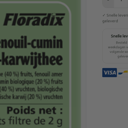
−
✓ Snelle leve
geleverd
Snelle le
Besteld
weekdagen vo
volgende w
geleve