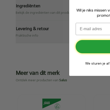
🎁
Gratis cer
Ingrediënten
Wil je niks missen 
Bekijk de ingrediënten van dit product.
promot
Bij een bestelling vanaf € 
Email
Levering & retour
Praktische info
✅
Zola
✅
We sturen je af
Meer van dit merk
Ontdek meer producten van
Salus
Toegevoegd
To
Salus
Sal