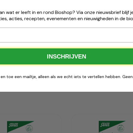
emoniële ​matcha cadeau
van wat er leeft in en rond Bioshop? Via onze nieuwsbrief blijf
ies, acties, recepten, evenementen en nieuwigheden in de bio
25 ontvang je gratis ceremoniële matcha van
Nutribel
.
100 % biologisch
Tijdelijke actie
✅
INSCHRIJVEN
ng de voorraad strekt
 en toe een mailtje, alleen als we echt iets te vertellen hebben. Gee
Bestel nu
egevoegd
Toegevoegd
us Floradix
Salus Floradix