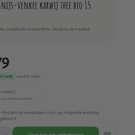
Anijs-venkel karwij thee bio 15
jke, smaakvolle kruidenthee. Ideaal na de maaltijd.
79
vanaf 6 stuks
l (-10%)
r
1
stuk(s)
 voor kartonvoordeel.
– Besteld op weekdagen voor 13u, volgende werkdag
geleverd
Voeg toe aan winkelwagen