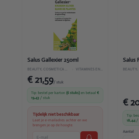
Gallexier
84t
250ml
PL
Salus Gallexier 250ml
Salus 
BEAUTY, COSMETICA EN LICHAAMVERZORGING
›
VITAMINES EN SUPPLEMENTEN
€ 21,59
/ stuk
Tip: bestel per karton
(6 stuks)
en betaal
€
19,43
/ stuk
€ 2
Tijdelijk niet beschikbaar
Tip: be
Laat je e-mailadres achter en we
18,44
/ 
brengen je op de hoogte.
Aantal