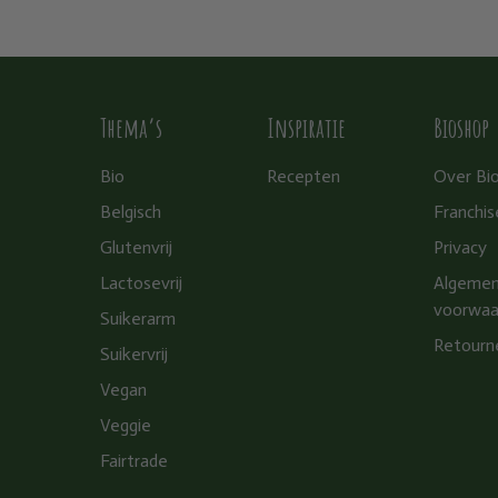
Thema’s
Inspiratie
Bioshop
Bio
Recepten
Over Bi
Belgisch
Franchis
Glutenvrij
Privacy
Lactosevrij
Algeme
voorwaa
Suikerarm
Retourn
Suikervrij
Vegan
Veggie
Fairtrade