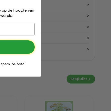
koolhydraten
0
 je op de hoogte van
wereld.
koolhydraaten suiker
0
vezels
0
eiwitten
0
zout
0
n spam, beloofd.
Bekijk alles
Toegevoegd
Salus Anijs-