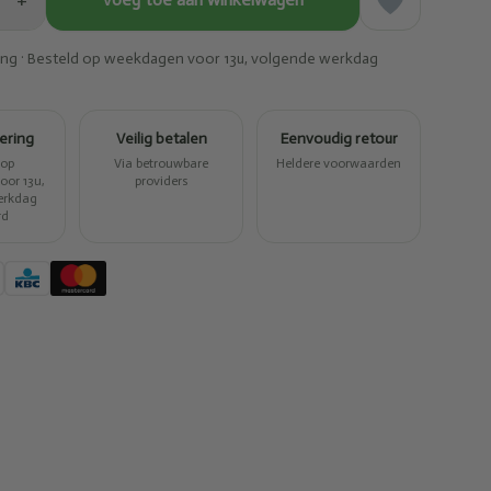
+
ring · Besteld op weekdagen voor 13u, volgende werkdag
vering
Veilig betalen
Eenvoudig retour
 op
Via betrouwbare
Heldere voorwaarden
or 13u,
providers
erkdag
rd