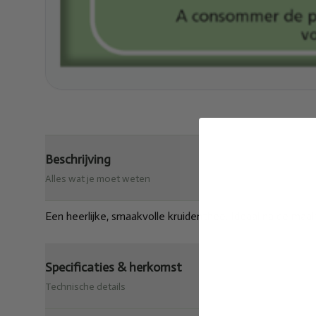
Beschrijving
Alles wat je moet weten
Een heerlijke, smaakvolle kruidenthee. Ideaal na de maalt
Specificaties & herkomst
Technische details