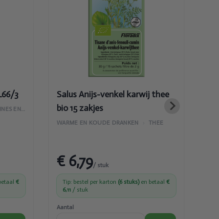
venkel karwij
thee bio 15
zakjes
L66/3
Salus Anijs-venkel karwij thee
Sal
bio 15 zakjes
15z
VITAMINES EN SUPPLEMENTEN
WARME EN KOUDE DRANKEN
›
THEE
WAR
€ 6,79
€
/ stuk
betaal
€
Tip: bestel per karton
(6 stuks)
en betaal
€
Ti
6,11
/ stuk
6,
Aantal
Aant