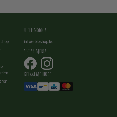
Hulp nodig?
oshop
info@bioshop.be
Social media
e
ne
Betaalmethode
rden
eren