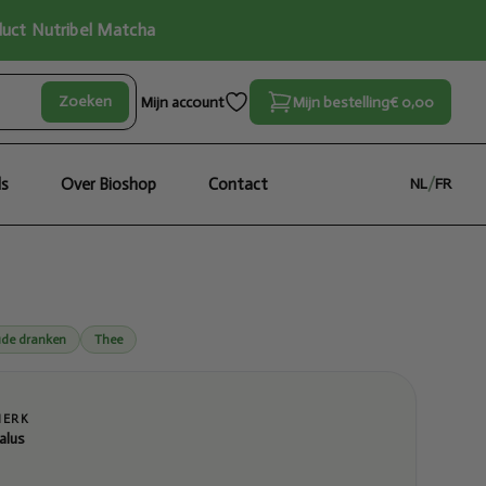
oduct Nutribel Matcha
Zoeken
Mijn account
Mijn bestelling
€ 0,00
ls
Over Bioshop
Contact
NL
/
FR
de dranken
Thee
MERK
alus