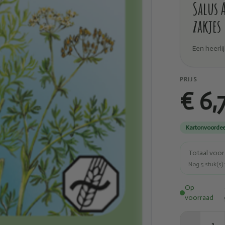
Salus 
zakjes
Een heerli
PRIJS
€ 6,
Kartonvoordee
Totaal voo
Nog
5
stuk(s)
Op
voorraad
1