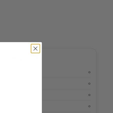
Voedingswaarden
kjoule
0
kcal
0
vetten
0
verzadigde vetten
0