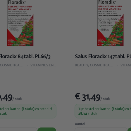
abl.
147tabl.
66/3
PL66/3
Floradix 84tabl. PL66/3
Salus Floradix 147tabl. P
BEAUTY, COSMETICA EN LICHAAMVERZORGING
›
VITAMINES EN SUPPLEMENTEN
BEAUTY, COSMETICA EN LICHAAMVERZORGING
›
0,49
€ 31,49
/ stuk
/ stuk
stel per karton
(6 stuks)
en betaal
€
Tip: bestel per karton
(6 stuks)
en 
stuk
28,34
/ stuk
Aantal